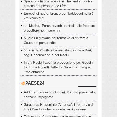
Sparatoria in una scuola in Thailandia, uccise
almeno sei persone, 22 i feriti
Europei di nuoto, bronzo per Taddeucci nella 3
km knockout
++ Madrid, 'Roma revochi controlli alle frontiere
o adotteremo misure' ++
Muore un giovane nel tentativo di entrare a
Ceuta col parapendio
35 anni fa 20mila albanesi sbarcarono a Bari,
oggi il ricordo con Kledi Kadiu
In via Paolo Fabbri la processione per Guccini
tra fiori e biglietti d'affetto. Sabato a Bologna
lutto cittadino
PAESE24
Addio a Francesco Guccini. L’ultimo poeta della
canzone impegnata
Saracena. Presentato “America”, il romanzo di
Luigi Pandolfi che racconta l’emigrazione
Trebisacce. Cento anni per la processione in