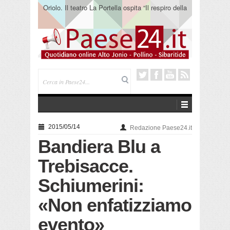
Oriolo. Il teatro La Portella ospita “Il respiro della
terra” del collettivo 365
2015/05/14
Redazione Paese24.it
Bandiera Blu a
Trebisacce.
Schiumerini:
«Non enfatizziamo
evento»