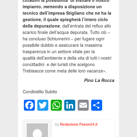
cittadini la possibilità di visitare il nostro
impianto, mettendo a disposizione un
tecnico dell’impresa Stigliano che ne ha la
gestione, il quale spiegherà l’intero ciclo
della depurazione
, dall’entrata del refluo allo
scarico finale dell’acqua depurata. Tutto ciò –
ha concluso Schiumerini – per fugare ogni
possibile dubbio e assicurare la massima
trasparenza in un settore vitale per la
qualità dell’ambiente e della vita di tutti i nostri
concittadini e dei turisti che scelgono
Trebisacce come meta delle loro vacanze».
Pino La Rocca
Condividilo Subito
Facebook
Twitter
WhatsApp
LinkedIn
Email
Condividi
by
Redazione Paese24.it