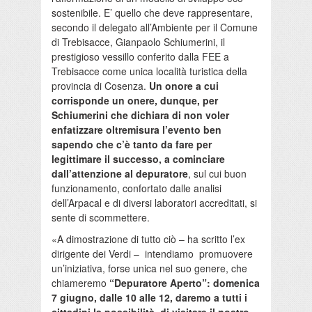
sostenibile. E’ quello che deve rappresentare,
secondo il delegato all’Ambiente per il Comune
di Trebisacce, Gianpaolo Schiumerini, il
prestigioso vessillo conferito dalla FEE a
Trebisacce come unica località turistica della
provincia di Cosenza.
Un onore a cui
corrisponde un onere, dunque, per
Schiumerini che dichiara di non voler
enfatizzare oltremisura l’evento ben
sapendo che c’è tanto da fare per
legittimare il successo, a cominciare
dall’attenzione al depuratore
, sul cui buon
funzionamento, confortato dalle analisi
dell’Arpacal e di diversi laboratori accreditati, si
sente di scommettere.
«A dimostrazione di tutto ciò – ha scritto l’ex
dirigente dei Verdi – intendiamo promuovere
un’iniziativa, forse unica nel suo genere, che
chiameremo
“Depuratore Aperto”: domenica
7 giugno, dalle 10 alle 12, daremo a tutti i