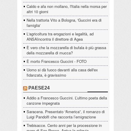
Caldo e afa non mollano, l'Italia nella morsa per
altri 10 giorni
Nella trattoria Vito a Bologna, 'Guccini era di
famiglia'
L'agricoltura tra erogazioni e legalità, ad
ANSAIncontra il direttore di Agea
È vero che la mozzarella di bufala è più grassa
della mozzarella di mucca?
È morto Francesco Guccini - FOTO
Uomo si dà fuoco davanti alla casa dell'ex
fidanzata, è gravissimo
PAESE24
Addio a Francesco Guccini. L’ultimo poeta della
canzone impegnata
Saracena. Presentato “America”, il romanzo di
Luigi Pandolfi che racconta l’emigrazione
Trebisacce. Cento anni per la processione in
mare di San Rocco. Arriva la reliquia