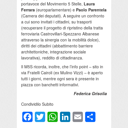
portavoce del Movimento 5 Stelle,
Laura
Ferrara
(europarlamentare) e
Paolo Parentela
(Camera dei deputati). A seguire un confronto
a cui sono invitati i cittadini, su trasporti
(recuperare il progetto di ripristino della tratta
ferroviaria Castrovillari-Spezzano Albanese
attraverso la sinergia con la mobilità dolce),
diritti dei cittadini (abbattimento barriere
architettoniche, integrazione sociale
lavorativa), reddito di cittadinanza.
Il M5S ricorda, inoltre, che l’info point – sito in
via Fratelli Cairoli (ex Mulino Vizzi) – è aperto
tutti i giorni, mentre ogni sera è presente in
piazza con banchetti informativi.
Federica Grisolia
Condividilo Subito
Facebook
Twitter
WhatsApp
LinkedIn
Email
Condividi