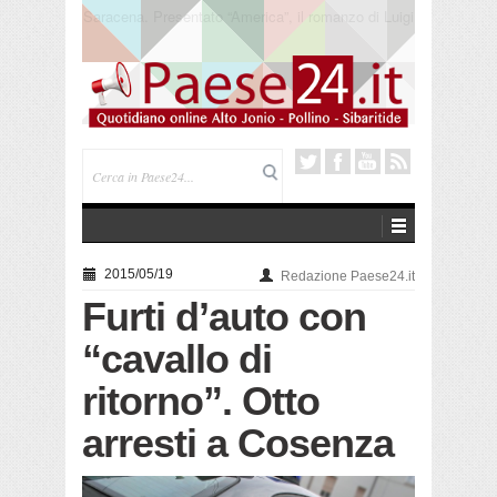
Trebisacce. Cento anni per la processione in mare
di San Rocco. Arriva la reliquia
2015/05/19
Redazione Paese24.it
Furti d’auto con
“cavallo di
ritorno”. Otto
arresti a Cosenza