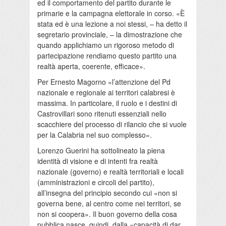
ed il comportamento del partito durante le
primarie e la campagna elettorale in corso. «È
stata ed è una lezione a noi stessi, – ha detto il
segretario provinciale, – la dimostrazione che
quando applichiamo un rigoroso metodo di
partecipazione rendiamo questo partito una
realtà aperta, coerente, efficace».
Per Ernesto Magorno «l’attenzione del Pd
nazionale e regionale ai territori calabresi è
massima. In particolare, il ruolo e i destini di
Castrovillari sono ritenuti essenziali nello
scacchiere del processo di rilancio che si vuole
per la Calabria nel suo complesso».
Lorenzo Guerini ha sottolineato la piena
identità di visione e di intenti fra realtà
nazionale (governo) e realtà territoriali e locali
(amministrazioni e circoli del partito),
all’insegna del principio secondo cui «non si
governa bene, al centro come nei territori, se
non si coopera». Il buon governo della cosa
pubblica nasce, quindi, dalla «capacità di dar