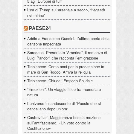
5 agli Europei di tuffi
L'ira di Trump sull'arsenale a secco, 'Hegseth
nel mirino'
PAESE24
Addio a Francesco Guccini. L’ultimo poeta della
canzone impegnata
Saracena. Presentato “America”, il romanzo di
Luigi Pandolfi che racconta l’emigrazione
Trebisacce. Cento anni per la processione in
mare di San Rocco. Arriva la reliquia
Trebisacce. Chiude l’Emporio Solidale
“Emozioni”. Un viaggio lirico tra memoria e
natura
L’universo incandescente di “Poesie che si
cancellano dopo un’ora”
Castrovillari, Maggioranza boccia mozione
sull’antifascismo. «Un voto contro la
Costituzione»