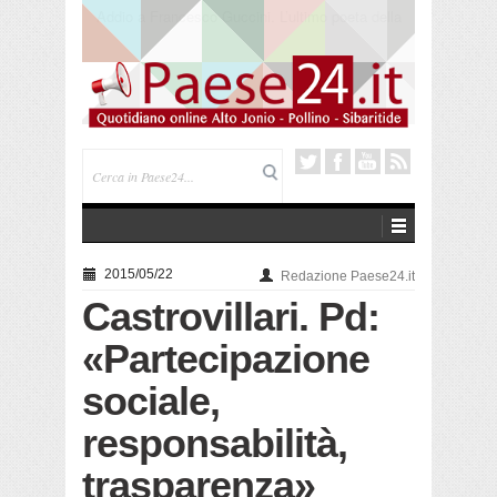
Saracena. Presentato “America”, il romanzo di Luigi
Pandolfi che racconta l’emigrazione
2015/05/22
Redazione Paese24.it
Castrovillari. Pd:
«Partecipazione
sociale,
responsabilità,
trasparenza»