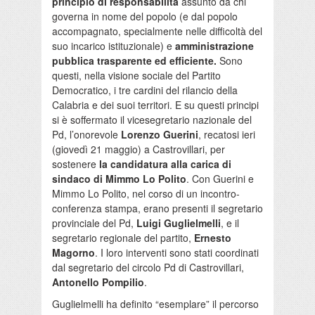
principio di responsabilità
assunto da chi
governa in nome del popolo (e dal popolo
accompagnato, specialmente nelle difficoltà del
suo incarico istituzionale) e
amministrazione
pubblica trasparente ed efficiente.
Sono
questi, nella visione sociale del Partito
Democratico, i tre cardini del rilancio della
Calabria e dei suoi territori. E su questi principi
si è soffermato il vicesegretario nazionale del
Pd, l’onorevole
Lorenzo Guerini
, recatosi ieri
(giovedì 21 maggio) a Castrovillari, per
sostenere
la candidatura alla carica di
sindaco di Mimmo Lo Polito
. Con Guerini e
Mimmo Lo Polito, nel corso di un incontro-
conferenza stampa, erano presenti il segretario
provinciale del Pd,
Luigi Guglielmelli
, e il
segretario regionale del partito,
Ernesto
Magorno
. I loro interventi sono stati coordinati
dal segretario del circolo Pd di Castrovillari,
Antonello Pompilio
.
Guglielmelli ha definito “esemplare” il percorso