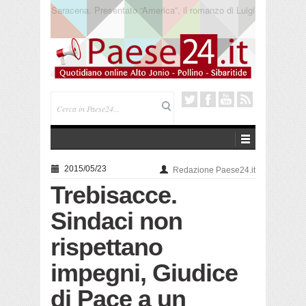
Trebisacce. Cento anni per la processione in mare
di San Rocco. Arriva la reliquia
2015/05/23
Redazione Paese24.it
Trebisacce.
Sindaci non
rispettano
impegni, Giudice
di Pace a un