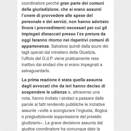
coordinatore perché
gran parte dei comuni
della giurisdizione, che si erano assunti
l’onere di provvedere alle spese del
personale e dei servizi, non hanno adottato
finora i provvedimenti necessari per cui gli
impiegati distaccati presso l’ex pretura da
oggi faranno ritorno nei rispettivi comuni di
appartenenza
. Salvatosi quindi dalla scure dei
tagli operati dal ministero della Giustizia,
l’ufficio del G.d.P. viene praticamente reso
inattivo dai sindaci che si erano impegnati a
salvaguardarlo.
La prima reazione è stata quella assunta
dagli avvocati che da ieri hanno deciso di
sospendere le udienze
e, attraverso una
nota, hanno invitato i sindaci a passare dalle
parole ai fatti rendendo pubbliche le iniziative
assunte «volte a scongiurare l’ingiusta, illogica
e pregiudizievole soppressione del presidio
giudiziario». La grave decisione assunta dal
giudice-coordinatore ha comunque dato la