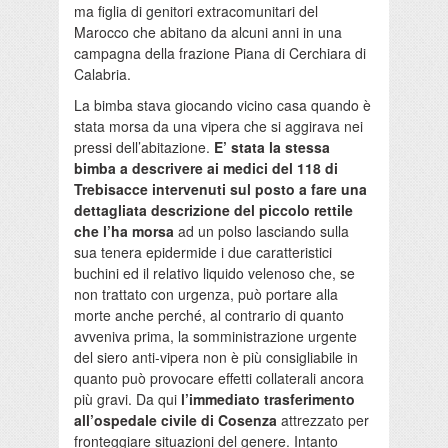
ma figlia di genitori extracomunitari del
Marocco che abitano da alcuni anni in una
campagna della frazione Piana di Cerchiara di
Calabria.
La bimba stava giocando vicino casa quando è
stata morsa da una vipera che si aggirava nei
pressi dell’abitazione.
E’ stata la stessa
bimba a descrivere ai medici del 118 di
Trebisacce intervenuti sul posto a fare una
dettagliata descrizione del piccolo rettile
che l’ha morsa
ad un polso lasciando sulla
sua tenera epidermide i due caratteristici
buchini ed il relativo liquido velenoso che, se
non trattato con urgenza, può portare alla
morte anche perché, al contrario di quanto
avveniva prima, la somministrazione urgente
del siero anti-vipera non è più consigliabile in
quanto può provocare effetti collaterali ancora
più gravi. Da qui
l’immediato trasferimento
all’ospedale civile di Cosenza
attrezzato per
fronteggiare situazioni del genere. Intanto