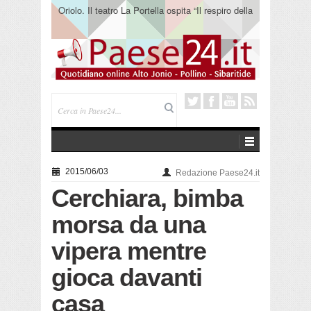
Oriolo. Il teatro La Portella ospita “Il respiro della
terra” del collettivo 365
2015/06/03
Redazione Paese24.it
Cerchiara, bimba
morsa da una
vipera mentre
gioca davanti
casa