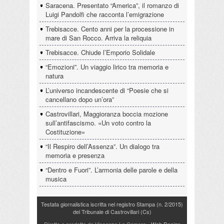
Saracena. Presentato “America”, il romanzo di
Luigi Pandolfi che racconta l’emigrazione
Trebisacce. Cento anni per la processione in
mare di San Rocco. Arriva la reliquia
Trebisacce. Chiude l’Emporio Solidale
“Emozioni”. Un viaggio lirico tra memoria e
natura
L’universo incandescente di “Poesie che si
cancellano dopo un’ora”
Castrovillari, Maggioranza boccia mozione
sull’antifascismo. «Un voto contro la
Costituzione»
“Il Respiro dell’Assenza”. Un dialogo tra
memoria e presenza
“Dentro e Fuori”. L’armonia delle parole e della
musica
Testata giornalistica iscritta nel registro Stampa (n. 2/2015)
del Tribunale di Castrovillari (Cs)