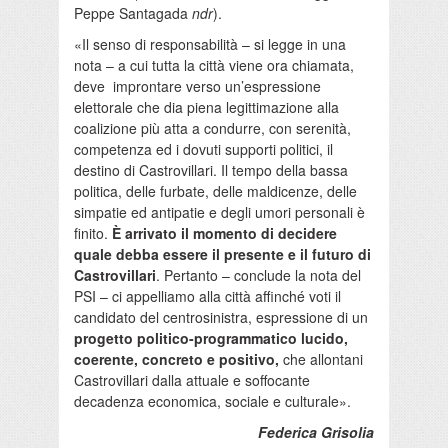
Peppe Santagada
ndr
).
«Il senso di responsabilità – si legge in una
nota – a cui tutta la città viene ora chiamata,
deve improntare verso un’espressione
elettorale che dia piena legittimazione alla
coalizione più atta a condurre, con serenità,
competenza ed i dovuti supporti politici, il
destino di Castrovillari. Il tempo della bassa
politica, delle furbate, delle maldicenze, delle
simpatie ed antipatie e degli umori personali è
finito.
È arrivato il momento di decidere
quale debba essere il presente e il futuro di
Castrovillari
. Pertanto – conclude la nota del
PSI – ci appelliamo alla città affinché voti il
candidato del centrosinistra, espressione di un
progetto politico-programmatico lucido,
coerente, concreto e positivo,
che allontani
Castrovillari dalla attuale e soffocante
decadenza economica, sociale e culturale».
Federica Grisolia