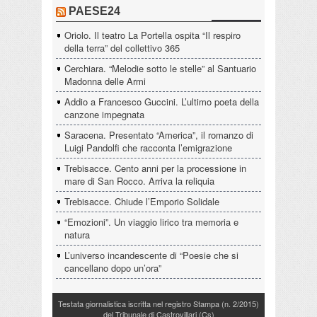
PAESE24
Oriolo. Il teatro La Portella ospita “Il respiro
della terra” del collettivo 365
Cerchiara. “Melodie sotto le stelle” al Santuario
Madonna delle Armi
Addio a Francesco Guccini. L’ultimo poeta della
canzone impegnata
Saracena. Presentato “America”, il romanzo di
Luigi Pandolfi che racconta l’emigrazione
Trebisacce. Cento anni per la processione in
mare di San Rocco. Arriva la reliquia
Trebisacce. Chiude l’Emporio Solidale
“Emozioni”. Un viaggio lirico tra memoria e
natura
L’universo incandescente di “Poesie che si
cancellano dopo un’ora”
Testata giornalistica iscritta nel registro Stampa (n. 2/2015)
del Tribunale di Castrovillari (Cs)