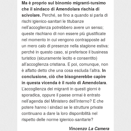
Ma è proprio sul binomio migranti-tursimo
che il sindaco di Amendolara rischia di
scivolare.
Perché, se fino a quando si parla di
rischi igienico-sanitari le titubanze
nell’accoglienza potrebbero avere un senso;
queste rischiano di non essere più giustificate
nel momento in cui vengono contrapposte ad
un mero calo di presenze nella stagione estiva:
perché in questo caso, si preferisce il business
turistico (sicuramente lecito e consentito)
all’accoglienza cristiana. E poi, comunque, non
è affatto detto che una cosa escluda l’altra.
In
conclusione, ciò che bisognerebbe capire
in questa vicenda è il ruolo di Amendolara
.
L’accoglienza dei migranti in questi giorni è
sporadica, oppure il paese ormai è entrato
nell’agenda del Ministero dell’Interno? E che
potere hanno i sindaci se le strutture private
continuano a dare la loro disponibilità nel
rispetto delle norme igienico-sanitarie?
Vincenzo La Camera