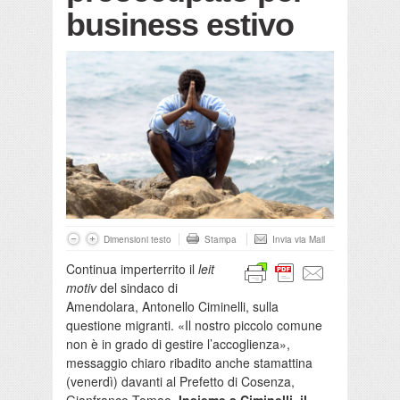
business estivo
Dimensioni testo
Stampa
Invia via Mail
Continua imperterrito il
leit
motiv
del sindaco di
Amendolara, Antonello Ciminelli, sulla
questione migranti. «Il nostro piccolo comune
non è in grado di gestire l’accoglienza»,
messaggio chiaro ribadito anche stamattina
(venerdì) davanti al Prefetto di Cosenza,
Gianfranco Tomao.
Insieme a Ciminelli, il