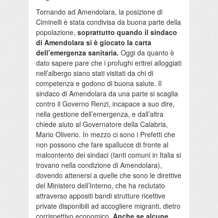
Tornando ad Amendolara, la posizione di
Ciminelli è stata condivisa da buona parte della
popolazione,
soprattutto quando il sindaco
di Amendolara si è giocato la carta
dell’emergenza sanitaria.
Oggi da quanto è
dato sapere pare che i profughi eritrei alloggiati
nell’albergo siano stati visitati da chi di
competenza e godono di buona salute. Il
sindaco di Amendolara da una parte si scaglia
contro il Governo Renzi, incapace a suo dire,
nella gestione dell’emergenza, e dall’altra
chiede aiuto al Governatore della Calabria,
Mario Oliverio. In mezzo ci sono i Prefetti che
non possono che fare spallucce di fronte al
malcontento dei sindaci (tanti comuni in Italia si
trovano nella condizione di Amendolara),
dovendo attenersi a quelle che sono le direttive
del Ministero dell’Interno, che ha reclutato
attraverso appositi bandi strutture ricettive
private disponibili ad accogliere migranti, dietro
corrispettivo economico.
Anche se alcune