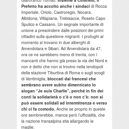
Prefetto ha accolto anche i sindaci
di Rocca
Imperiale, Oriolo, Castroregio, Nocara,
Albidona, Villapiana, Trebisacce, Roseto Capo
Spulico e Cassano. Un segnale importante di
unione a prescindere dalle posizioni dei primi
cittadini sulla questione migranti. I profughi al
momento si trovano in due alberghi di
Amendolara e Sibari. Ad Amendolara da 47,
ora ce ne sarebbero meno di trenta, con i
mancanti che hanno già preso la via del Nord e
non è detto che non si trovino nella tendopoli
della stazione Tiburtina di Roma o sugli scogli
di Ventimiglia,
bloccati dai francesi che
sembrano avere subito dimenticato lo
slogan “Je suis Charlie”, perché in fin dei
conti la solidarietà o c’è o non c’è: non si
può essere solidali ad intermittenza e verso
chi ci fa comodo.
Anche se proprio in queste
ore sembrerebbe, manca però l’ufficialità, che
la nazione transalpina stia allargando le
maglie.