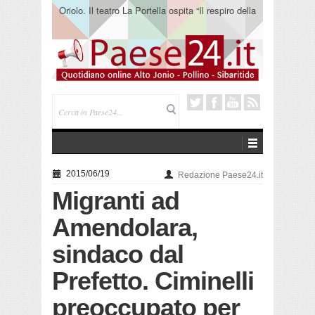
Oriolo. Il teatro La Portella ospita “Il respiro della
terra” del collettivo 365
2015/06/19
Redazione Paese24.it
Migranti ad
Amendolara,
sindaco dal
Prefetto. Ciminelli
preoccupato per