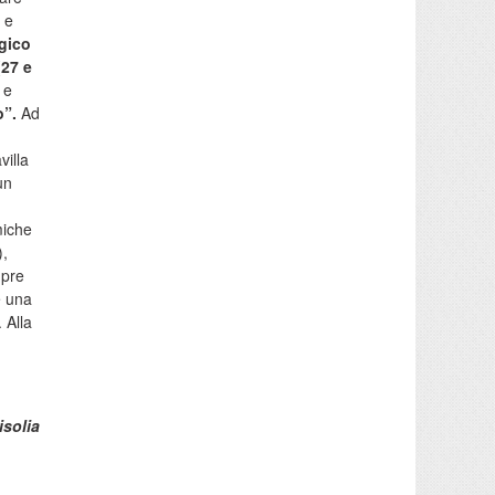
 e
gico
(27 e
 e
o”.
Ad
villa
un
miche
),
mpre
e una
 Alla
isolia