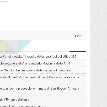
TOP
↑
La Portella ospita “Il respiro della terra” del collettivo 365
die sotto le stelle” al Santuario Madonna delle Armi
o Guccini. L’ultimo poeta della canzone impegnata
tato “America”, il romanzo di Luigi Pandolfi che racconta
o anni per la processione in mare di San Rocco. Arriva la
de l’Emporio Solidale
iaggio lirico tra memoria e natura