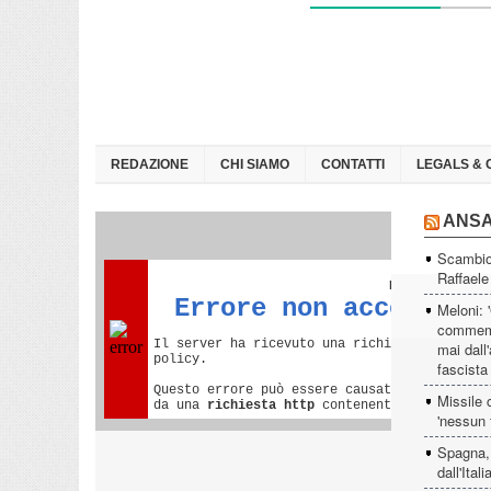
REDAZIONE
CHI SIAMO
CONTATTI
LEGALS & 
ANS
Scambio 
Raffaele
Meloni: 
commemor
mai dall'
fascista
Missile 
'nessun f
Spagna, 
dall'Itali