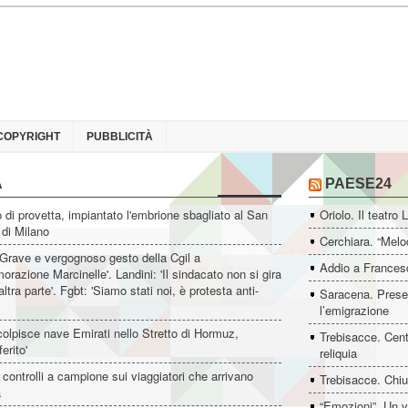
COPYRIGHT
PUBBLICITÀ
A
PAESE24
di provetta, impiantato l'embrione sbagliato al San
Oriolo. Il teatro 
 di Milano
Cerchiara. “Melo
'Grave e vergognoso gesto della Cgil a
Addio a Francesc
azione Marcinelle'. Landini: 'Il sindacato non si gira
altra parte'. Fgbt: 'Siamo stati noi, è protesta anti-
Saracena. Presen
l’emigrazione
colpisce nave Emirati nello Stretto di Hormuz,
Trebisacce. Cent
erito'
reliquia
controlli a campione sui viaggiatori che arrivano
Trebisacce. Chiu
a
“Emozioni”. Un v