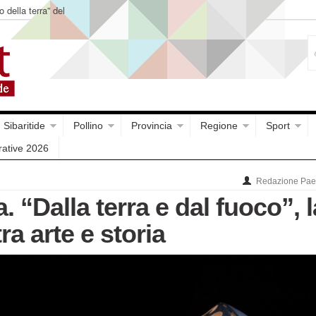
o della terra” del
Sibaritide
Pollino
Provincia
Regione
Sport
rative 2026
Redazione Paes
. “Dalla terra e dal fuoco”, l
ra arte e storia