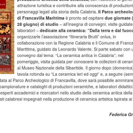
attrazione turistica e contribuire alla conoscenza di produzioni
personaggi legati alla storia della Calabria.
Il Parco archeolo
di Francavilla Marittima
è pronto ad ospitare
due giornate 
28 giugno)
di studio
– all’insegna di convegni, visite guidate
laboratori –
dedicate alla ceramica: “Dalla terra e dal fuoc
organizzarle l’associazione “Itineraria Brutii” onlus, in
collaborazione con la Regione Calabria e il Comune di Franca
Marittima, guidato da Leonardo Valente. Si parte sabato con 
convegno dal tema: “La ceramica antica in Calabria”; nel
pomeriggio, visita guidata per conoscere le collezioni di cera
al Museo Nazionale della Sibaritide. Il giorno dopo (domenica
tavola rotonda su “La ceramica ieri ed oggi” e, a seguire (se
idata al Parco Archeologico di Francavilla, dove sarà possibile ammirar
campionature e cataloghi di produzioni ceramiche, e laboratori didattici.
esperti accademici e ricercatori nello studio della ceramica antica della
sti calabresi impegnati nella produzione di ceramica artistica ispirata ai
Federica Gr