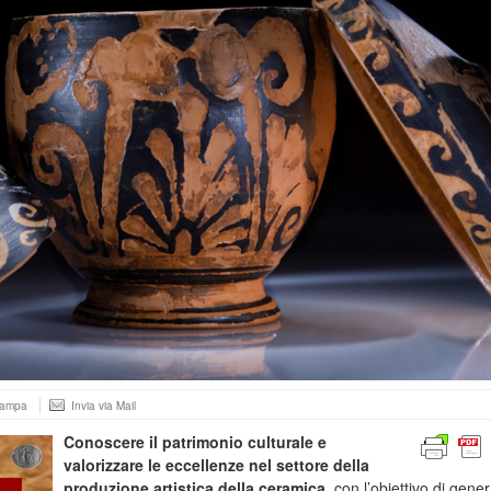
tampa
Invia via Mail
Conoscere il patrimonio culturale e
valorizzare le eccellenze nel settore della
produzione artistica della ceramica,
con l’obiettivo di gene