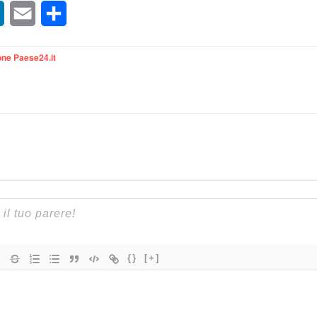
sApp
LinkedIn
Email
Condividi
ne Paese24.it
{}
[+]