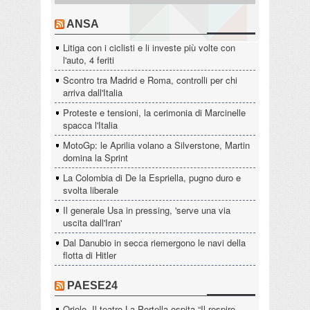
ANSA
Litiga con i ciclisti e li investe più volte con
l'auto, 4 feriti
Scontro tra Madrid e Roma, controlli per chi
arriva dall'Italia
Proteste e tensioni, la cerimonia di Marcinelle
spacca l'Italia
MotoGp: le Aprilia volano a Silverstone, Martin
domina la Sprint
La Colombia di De la Espriella, pugno duro e
svolta liberale
Il generale Usa in pressing, 'serve una via
uscita dall'Iran'
Dal Danubio in secca riemergono le navi della
flotta di Hitler
PAESE24
Oriolo. Il teatro La Portella ospita “Il respiro