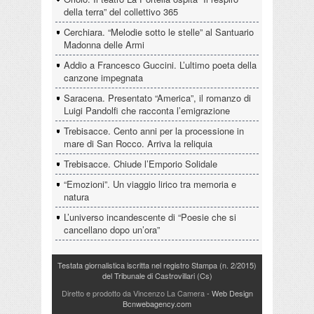
della terra” del collettivo 365
Cerchiara. “Melodie sotto le stelle” al Santuario
Madonna delle Armi
Addio a Francesco Guccini. L’ultimo poeta della
canzone impegnata
Saracena. Presentato “America”, il romanzo di
Luigi Pandolfi che racconta l’emigrazione
Trebisacce. Cento anni per la processione in
mare di San Rocco. Arriva la reliquia
Trebisacce. Chiude l’Emporio Solidale
“Emozioni”. Un viaggio lirico tra memoria e
natura
L’universo incandescente di “Poesie che si
cancellano dopo un’ora”
Testata giornalistica iscritta nel registro Stampa (n. 2/2015)
del Tribunale di Castrovillari (Cs)
Diretto e prodotto da Vincenzo La Camera
- Web Design
Bcnwebagency.com