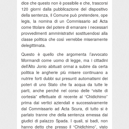
dice che questo non è possibile e che, trascorsi
120 giorni dalla pubblicazione del dispositivo
della sentenza, il Comune può pretendere, ope
legis, la nomina di un Commissario ad Acta
come titolare del potere di emanare i necessari
provvedimenti amministrativi sostituendosi alla
classe politica che così verrebbe miseramente
delegittimata.
Questo è quello che argomenta l’avvocato
Mormandi come uomo di legge, ma i cittadini
dell’Alto Jonio abituati ormai a subire da certa
politica le angherie più misere continuano a
nutrire forti dubbi sui presunti automatismi dei
poteri di uno Stato che fa acqua da tutte le
parti, anche perché nel corso delle “visite di
cortesia” effettuate di recente al “Chidichimo”
prima dai vertici aziendali e successivamente
dal Commissario ad Acta Scura, di tutto si è
parlato tranne che della sentenza emessa dai
giudici di palazzo Spada. I quali, si badi, non
hanno detto che presso il “Chidichimo”, visto