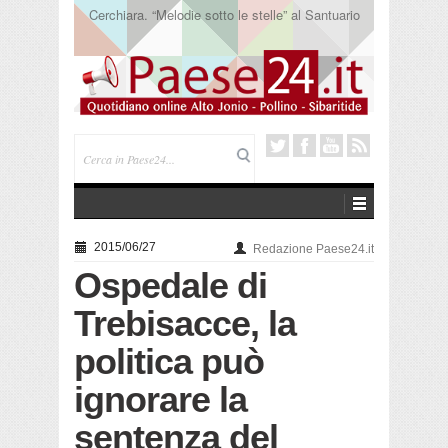
Addio a Francesco Guccini. L’ultimo poeta della
canzone impegnata
2015/06/27
Redazione Paese24.it
Ospedale di
Trebisacce, la
politica può
ignorare la
sentenza del