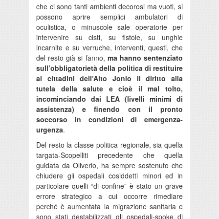
che ci sono tanti ambienti decorosi ma vuoti, si
possono aprire semplici ambulatori di
oculistica, o minuscole sale operatorie per
intervenire su cisti, su fistole, su unghie
incarnite e su verruche, interventi, questi, che
del resto già si fanno,
ma hanno sentenziato
sull’obbligatorietà della politica di restituire
ai cittadini dell’Alto Jonio il diritto alla
tutela della salute e cioè il mal tolto,
incominciando dai LEA (livelli minimi di
assistenza) e finendo con il pronto
soccorso in condizioni di emergenza-
urgenza
.
Del resto la classe politica regionale, sia quella
targata-Scopelliti precedente che quella
guidata da Oliverio, ha sempre sostenuto che
chiudere gli ospedali cosiddetti minori ed in
particolare quelli “di confine” è stato un grave
errore strategico a cui occorre rimediare
perché è aumentata la migrazione sanitaria e
sono stati destabilizzati gli ospedali-spoke di