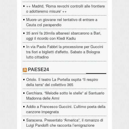
++ Madrid, 'Roma revochi controlli alle frontiere
o adotteremo misure' ++
Muore un giovane nel tentativo di entrare a
Ceuta col parapendio
35 anni fa 20mila albanesi sbarcarono a Bari,
oggi il ricordo con Kledi Kadiu
In via Paolo Fabbri la processione per Guccini
tra fiori e biglietti d'affetto. Sabato a Bologna
lutto cittadino
PAESE24
Oriolo. Il teatro La Portella ospita “Il respiro
della terra” del collettivo 365
Cerchiara. “Melodie sotto le stelle” al Santuario
Madonna delle Armi
Addio a Francesco Guccini. L’ultimo poeta della
canzone impegnata
Saracena. Presentato “America”, il romanzo di
Luigi Pandolfi che racconta l’emigrazione