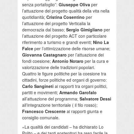
senza portafoglio”:
Giuseppe Oliva
per
l’attuazione del progetto qualità della vita nella
quotidianità;
Cristina Cosentino
per
l’attuazione del progetto Verticalia la
democrazia dal basso;
Sergio Gimigliano
per
l’attuazione del progetto ACT con particolare
riferimento a turismo e grandi eventi;
Nino La
Falce
per l’ottimizzazione delle risorse umane;
Giovanna Castagnaro
per l’attuazione dei
fondi coesione;
Antonio Notaro
per la cura e
valorizzazione delle tradizioni popolari.
Quattro le figure politiche per la coesione tra
cittadini, forze politiche ed organi di governo:
Carlo Sangineti
ai rapporti tra organi politici,
partiti e movimenti;
Armando Garofalo
all’attuazione del programma;
Salvatore Dessì
all’integrazione territoriale ( il filo rosso);
Francesco Crescente
ai rapporti giunta e
consiglio comunale.
«La qualità dei candidati – ha dichiarato Lo
Polito – e dei tanti sostenitori ha reso facile la