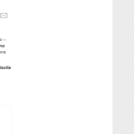
no –
ono
bene
isolia