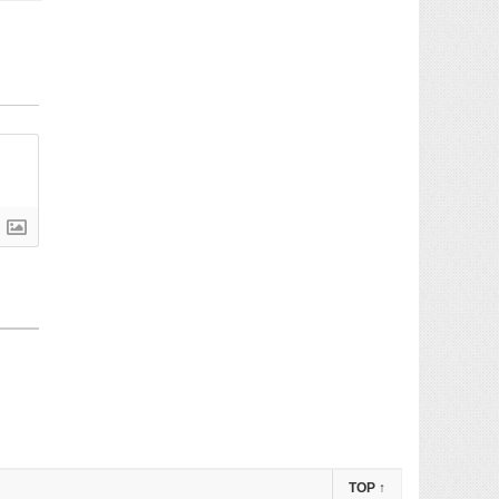
TOP
↑