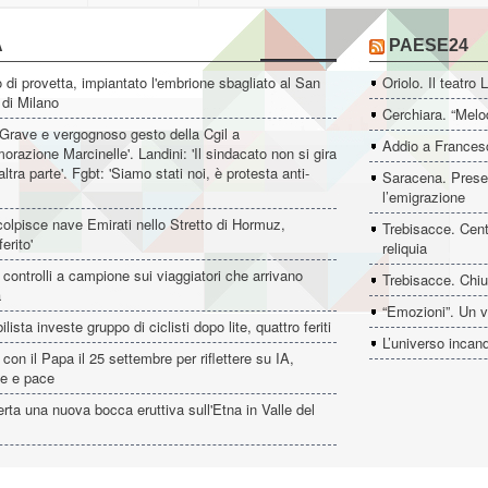
A
PAESE24
di provetta, impiantato l'embrione sbagliato al San
Oriolo. Il teatro 
 di Milano
Cerchiara. “Melo
'Grave e vergognoso gesto della Cgil a
Addio a Francesc
azione Marcinelle'. Landini: 'Il sindacato non si gira
altra parte'. Fgbt: 'Siamo stati noi, è protesta anti-
Saracena. Presen
l’emigrazione
colpisce nave Emirati nello Stretto di Hormuz,
Trebisacce. Cent
erito'
reliquia
controlli a campione sui viaggiatori che arrivano
Trebisacce. Chiu
a
“Emozioni”. Un v
ista investe gruppo di ciclisti dopo lite, quattro feriti
L’universo incan
con il Papa il 25 settembre per riflettere su IA,
ne e pace
erta una nuova bocca eruttiva sull'Etna in Valle del