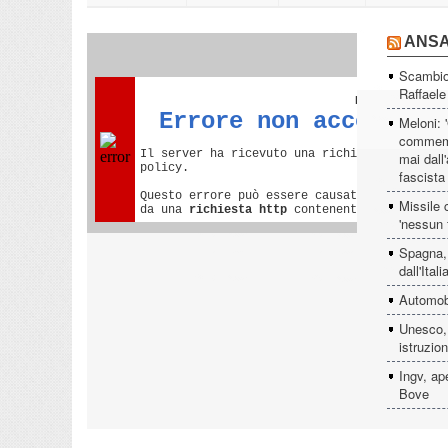
ANS
Scambio 
Raffaele
Meloni: 
commemor
mai dall'
fascista
Missile 
'nessun f
Spagna, 
dall'Itali
Automobil
Unesco, 
istruzio
Ingv, ap
Bove