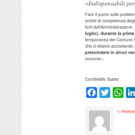
«Indispensabili pe
Fare il punto sulle problema
ambiti di competenza degli
forti dell’Amministrazione. Q
luglio), durante la prima
temporanea del Comune di C
che ci stiamo accostando a
prescindere in alcun mo
comune».
Condividilo Subito
Facebook
Twitter
What
by
Redazio