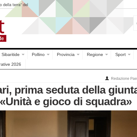
o della terra” del
Sibaritide
Pollino
Provincia
Regione
Sport
rative 2026
Redazione Paes
ari, prima seduta della giunt
 «Unità e gioco di squadra»