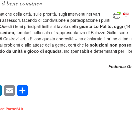
r il bene comune»
tiche della città, sulle priorità, sugli interventi nei vari
 assessori, facendo di condivisione e partecipazione i punti
uesti i temi principali finiti sul tavolo della
giunta Lo Polito, oggi (14
 seduta,
tenutasi nella sala di rappresentanza di Palazzo Gallo, sede
astrovillari. «E’ con questa operosità – ha dichiarato il primo cittadi
i problemi e alle attese della gente, certi che
le soluzioni non poss
do da unità e gioco di squadra,
indispensabili e determinanti per il 
Federica Gr
sApp
LinkedIn
Email
Condividi
ne Paese24.it