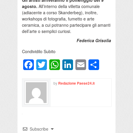
Gli artisti arriveranno il pomeriggio del 9
agosto.
All’interno della villetta comunale
(adiacente a corso Skanderbeg), inoltre,
workshops di fotografia, fumetto e arte
ceramica, a cui potranno partecipare gli amanti
dell’arte o semplici curiosi.
Federica Grisolia
Condividilo Subito
Facebook
Twitter
WhatsApp
LinkedIn
Email
Condividi
by
Redazione Paese24.it
Subscribe