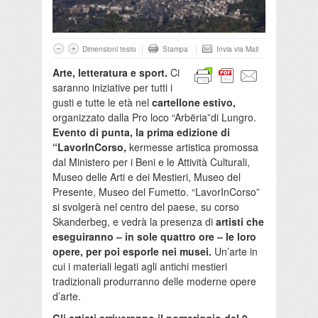
Dimensioni testo
Stampa
Invia via Mail
Arte, letteratura e sport.
Ci
saranno iniziative per tutti i
gusti e tutte le età nel
cartellone estivo,
organizzato dalla Pro loco “Arbëria”di Lungro.
Evento di punta, la prima edizione di
“LavorInCorso,
kermesse artistica promossa
dal Ministero per i Beni e le Attività Culturali,
Museo delle Arti e dei Mestieri, Museo del
Presente, Museo del Fumetto. “LavorInCorso”
si svolgerà nel centro del paese, su corso
Skanderbeg, e vedrà la presenza di
artisti che
eseguiranno – in sole quattro ore – le loro
opere, per poi esporle nei musei.
Un’arte in
cui i materiali legati agli antichi mestieri
tradizionali produrranno delle moderne opere
d’arte.