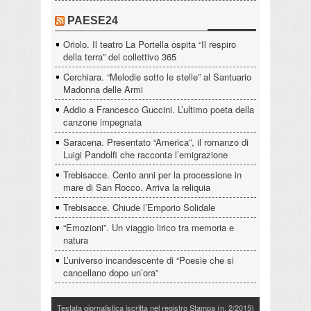
PAESE24
Oriolo. Il teatro La Portella ospita “Il respiro
della terra” del collettivo 365
Cerchiara. “Melodie sotto le stelle” al Santuario
Madonna delle Armi
Addio a Francesco Guccini. L’ultimo poeta della
canzone impegnata
Saracena. Presentato “America”, il romanzo di
Luigi Pandolfi che racconta l’emigrazione
Trebisacce. Cento anni per la processione in
mare di San Rocco. Arriva la reliquia
Trebisacce. Chiude l’Emporio Solidale
“Emozioni”. Un viaggio lirico tra memoria e
natura
L’universo incandescente di “Poesie che si
cancellano dopo un’ora”
Testata giornalistica iscritta nel registro Stampa (n. 2/2015)