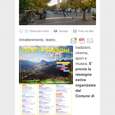
Dimensioni testo
Stampa
Invia via Mail
Intrattenimento, teatro,
tradizioni,
cinema,
sport e
musica.
E’
pronta la
rassegna
estiva
organizzata
dal
Comune di