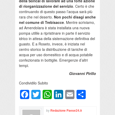
della Sorical di lavorare ad una forte azione
di riorganizzazione del servizio
. Certo è che
continuando di questo passo l’acqua sarà più
rara che nel deserto.
Non pochi disagi anche
nel comune di Trebisacce
. Mentre scriviamo,
ad Amendolara è stata installata una nuova
pompa utilile a ripristinare in parte il servizio
idrico in attesa della sistemazione definitiva del
guasto. E a Roseto, invece, è iniziata nel
centro storico la distribuzione di taniche di
acqua per uso domesitico e di acqua potabile
confezionata in bottiglie. Emergenze d’altri
tempi.
Giovanni Pirillo
Condividilo Subito
Facebook
Twitter
WhatsApp
LinkedIn
Email
Condividi
by
Redazione Paese24.it