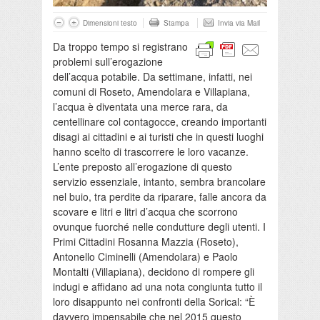
Dimensioni testo
Stampa
Invia via Mail
Da troppo tempo si registrano
problemi sull’erogazione
dell’acqua potabile. Da settimane, infatti, nei
comuni di Roseto, Amendolara e Villapiana,
l’acqua è diventata una merce rara, da
centellinare col contagocce, creando importanti
disagi ai cittadini e ai turisti che in questi luoghi
hanno scelto di trascorrere le loro vacanze.
L’ente preposto all’erogazione di questo
servizio essenziale, intanto, sembra brancolare
nel buio, tra perdite da riparare, falle ancora da
scovare e litri e litri d’acqua che scorrono
ovunque fuorché nelle condutture degli utenti. I
Primi Cittadini Rosanna Mazzia (Roseto),
Antonello Ciminelli (Amendolara) e Paolo
Montalti (Villapiana), decidono di rompere gli
indugi e affidano ad una nota congiunta tutto il
loro disappunto nei confronti della Sorical: “È
davvero impensabile che nel 2015 questo