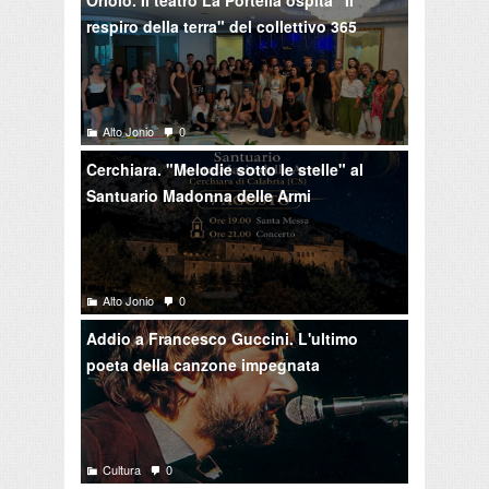
Oriolo. Il teatro La Portella ospita "Il
respiro della terra" del collettivo 365
Alto Jonio
0
Cerchiara. "Melodie sotto le stelle" al
Santuario Madonna delle Armi
Alto Jonio
0
Addio a Francesco Guccini. L'ultimo
poeta della canzone impegnata
Cultura
0