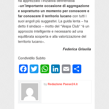
ha apprezzato l’iniziativa definendola
«
un’importante occasione di aggregazione
e soprattutto un momento per conoscere e
far conoscere il territorio lucano
con tutti i
suoi angoli più suggestivi. La guida lenta – ha
detto il sindaco – motto del “Vespa Club” “è un
approccio intelligente e necessario ad una
equilibrata scoperta e alla valorizzazione del
territorio lucano».
Federica Grisolia
Condividilo Subito
Facebook
Twitter
WhatsApp
LinkedIn
Email
Condividi
by
Redazione Paese24.it