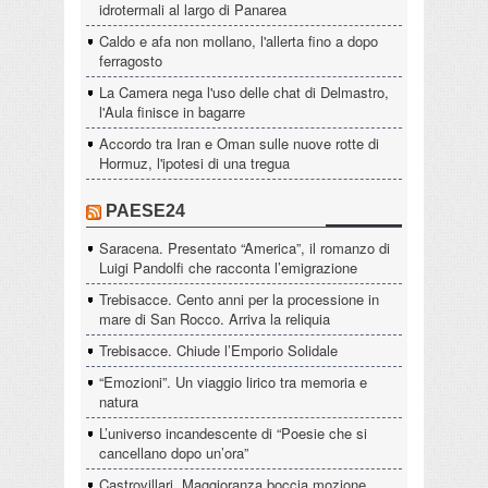
idrotermali al largo di Panarea
Caldo e afa non mollano, l'allerta fino a dopo
ferragosto
La Camera nega l'uso delle chat di Delmastro,
l'Aula finisce in bagarre
Accordo tra Iran e Oman sulle nuove rotte di
Hormuz, l'ipotesi di una tregua
PAESE24
Saracena. Presentato “America”, il romanzo di
Luigi Pandolfi che racconta l’emigrazione
Trebisacce. Cento anni per la processione in
mare di San Rocco. Arriva la reliquia
Trebisacce. Chiude l’Emporio Solidale
“Emozioni”. Un viaggio lirico tra memoria e
natura
L’universo incandescente di “Poesie che si
cancellano dopo un’ora”
Castrovillari, Maggioranza boccia mozione