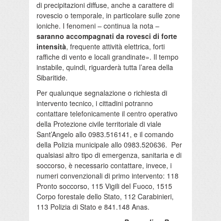
di precipitazioni diffuse, anche a carattere di
rovescio o temporale, in particolare sulle zone
ioniche. I fenomeni – continua la nota –
saranno accompagnati da rovesci di forte
intensità
, frequente attività elettrica, forti
raffiche di vento e locali grandinate». Il tempo
instabile, quindi, riguarderà tutta l’area della
Sibaritide.
Per qualunque segnalazione o richiesta di
intervento tecnico, i cittadini potranno
contattare telefonicamente il centro operativo
della Protezione civile territoriale di viale
Sant’Angelo allo 0983.516141, e il comando
della Polizia municipale allo 0983.520636. Per
qualsiasi altro tipo di emergenza, sanitaria e di
soccorso, è necessario contattare, invece, i
numeri convenzionali di primo intervento: 118
Pronto soccorso, 115 Vigili del Fuoco, 1515
Corpo forestale dello Stato, 112 Carabinieri,
113 Polizia di Stato e 841.148 Anas.