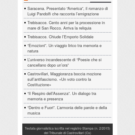
Saracena. Presentato “America”, il romanzo di
Luigi Pandolfi che racconta l’emigrazione
Trebisacce. Cento anni per la processione in
mare di San Rocco. Arriva la reliquia
Trebisacce. Chiude l’Emporio Solidale
“Emozioni”. Un viaggio lirico tra memoria e
natura
L’universo incandescente di “Poesie che si
cancellano dopo un’ora”
Castrovillari, Maggioranza boccia mozione
sull’antifascismo. «Un voto contro la
Costituzione»
“Il Respiro dell’Assenza”. Un dialogo tra
memoria e presenza
“Dentro e Fuori”. L’armonia delle parole e della
musica
Testata giornalistica iscritta nel registro Stampa (n. 2/2015)
del Tribunale di Castrovillari (Cs)