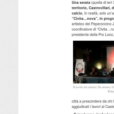
Una serata
(quella di ieri
territorio, Castrovillari,
calcio.
In realtà, solo un’
“Civita…nova”, in progr
artistico del Peperoncino 
coordinatore di “Civita…
presidente della Pro Loco
Il tavolo dei relatori. Da sinistra: 
Polit
città a prescindere da chi 
aggiudicati i lavori al Ca