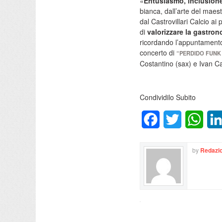
«
Entusiasmo, inclusione 
bianca, dall’arte del maest
dal Castrovillari Calcio ai 
di
valorizzare la gastrono
ricordando l’appuntamento –
concerto di
“PERDIDO FUNK
Costantino (sax) e Ivan 
Condividilo Subito
Facebook
Twitter
What
by
Redazio