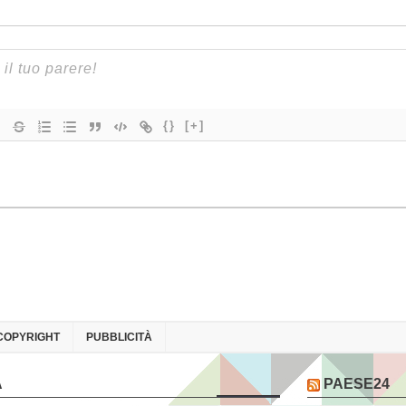
{}
[+]
COPYRIGHT
PUBBLICITÀ
A
PAESE24