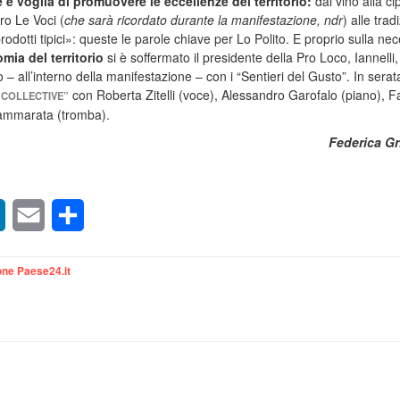
e voglia di promuovere le eccellenze del territorio:
dal vino alla ci
ro Le Voci (
che sarà ricordato durante la manifestazione, ndr
) alle tradi
prodotti tipici»: queste le parole chiave per Lo Polito. E proprio sulla nec
mia del territorio
si è soffermato il presidente della Pro Loco, Iannelli,
 all’interno della manifestazione – con i “Sentieri del Gusto”. In serata,
con Roberta Zitelli (voce), Alessandro Garofalo (piano), F
 COLLECTIVE”
Cammarata (tromba).
Federica Gr
sApp
LinkedIn
Email
Condividi
ne Paese24.it