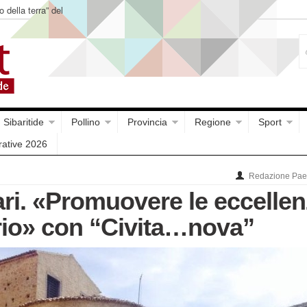
o della terra” del
Sibaritide
Pollino
Provincia
Regione
Sport
rative 2026
Redazione Paes
ari. «Promuovere le eccelle
orio» con “Civita…nova”