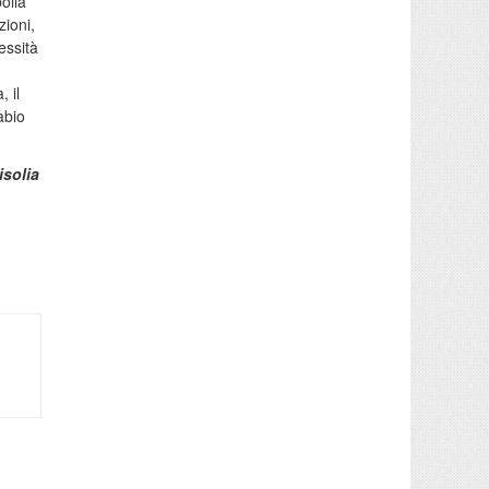
polla
zioni,
essità
 il
abio
isolia