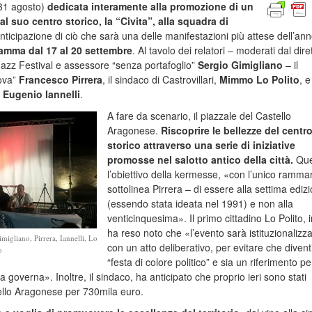
 31 agosto)
dedicata interamente alla promozione di un
 dal suo centro storico, la “Civita”, alla squadra di
anticipazione di ciò che sarà una delle manifestazioni più attese dell’an
amma dal 17 al 20 settembre
. Al tavolo dei relatori – moderati dal dire
Jazz Festival e assessore “senza portafoglio”
Sergio Gimigliano
– il
nova”
Francesco Pirrera
, il sindaco di Castrovillari,
Mimmo Lo Polito
, e 
,
Eugenio Iannelli
.
A fare da scenario, il piazzale del Castello
Aragonese.
Riscoprire le bellezze del centr
storico attraverso una serie di iniziative
promosse nel salotto antico della città.
Que
l’obiettivo della kermesse, «con l’unico ramma
sottolinea Pirrera – di essere alla settima ediz
(essendo stata ideata nel 1991) e non alla
venticinquesima». Il primo cittadino Lo Polito, in
ha reso noto che «l’evento sarà istituzionalizz
Gimigliano, Pirrera, Iannelli, Lo
con un atto deliberativo, per evitare che divent
o
“festa di colore politico” e sia un riferimento pe
la governa». Inoltre, il sindaco, ha anticipato che proprio ieri sono stati
stello Aragonese per 730mila euro.