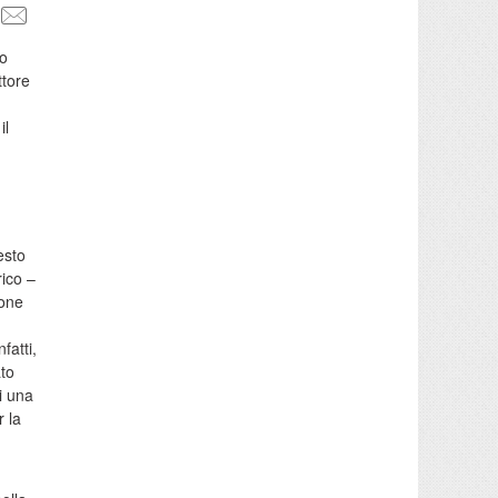
no
ttore
il
o
sto
rico –
ione
fatti,
ato
i una
r la