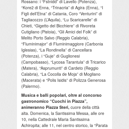
Rossano: i “Fstnidd” di Lavello (Potenza),
“Kore2 di Enna, “Trinacria” di Agira (Enna), “I
Figli dell’Etna” di Catania, Coro “Venturini” di
Tagliacozzo (L’Aquila), “Lu Scaricarelle” di
Chieti, “Gigetto del Bicchiere” di Rivoreta
Cutigliano (Pistoia), “Gli Amici del Folk” di
Melito Porto Salvo (Reggio Calabria),
“Fluminimajor” di Fluminimaggiore (Carbonia
Iglesias), “La Rondinella” di Cancellara
(Potenza), i “Guje” di Guglionesi
(Campobasso), “Lycosa Tarantula” di Tricarico
(Matera), “Asprumunti” di Cardeto (Reggio
Calabria), “La Cocolla de Moja” di Mogliano
(Macerata) e “Polis Isidis” di Polizza Generosa
(Palermo).
Musica e balli popolari, oltre al concorso
gastronomico “Cuochi in Piazza”,
animeranno Piazza Steri,
cuore della città
alta. Domenica, la Santissima Messa, alle ore
10, nella Cattedrale Maria Santissima
Achiropita; alle 11, nel centro storico, la “Parata