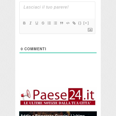
{}
[+]
0
COMMENTI
Addio a Francesco Guccini. L'ultimo