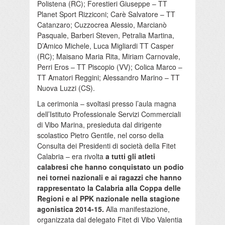
Polistena (RC); Forestieri Giuseppe – TT
Planet Sport Rizziconi; Carè Salvatore – TT
Catanzaro; Cuzzocrea Alessio, Marcianò
Pasquale, Barberi Steven, Petralia Martina,
D’Amico Michele, Luca Migliardi TT Casper
(RC); Maisano Maria Rita, Miriam Carnovale,
Perri Eros – TT Piscopio (VV); Colica Marco –
TT Amatori Reggini; Alessandro Marino – TT
Nuova Luzzi (CS).
La cerimonia – svoltasi presso l’aula magna
dell’Istituto Professionale Servizi Commerciali
di Vibo Marina, presieduta dal dirigente
scolastico Pietro Gentile, nel corso della
Consulta dei Presidenti di società della Fitet
Calabria – era rivolta
a tutti gli atleti
calabresi che hanno conquistato un podio
nei tornei nazionali e ai ragazzi che hanno
rappresentato la Calabria alla Coppa delle
Regioni e al PPK nazionale nella stagione
agonistica 2014-15.
Alla manifestazione,
organizzata dal delegato Fitet di Vibo Valentia