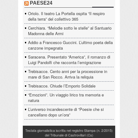
PAESE24
Oriolo. Il teatro La Portella ospita “Il respiro
della terra” del collettivo 365
Cerchiara. “Melodie sotto le stelle” al Santuario
Madonna delle Armi
Addio a Francesco Guccini. L’ultimo poeta della
canzone impegnata
Saracena. Presentato “America”, il romanzo di
Luigi Pandolfi che racconta l’emigrazione
Trebisacce. Cento anni per la processione in
mare di San Rocco. Arriva la reliquia
Trebisacce. Chiude l’Emporio Solidale
“Emozioni”. Un viaggio lirico tra memoria e
natura
L’universo incandescente di “Poesie che si
cancellano dopo un’ora”
Testata giornalistica iscritta nel registro Stampa (n. 2/2015)
del Tribunale di Castrovillari (Cs)