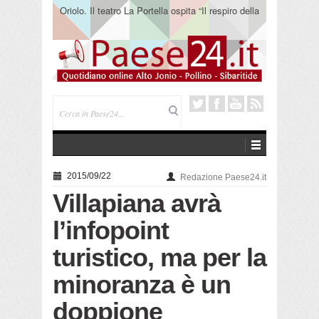
Oriolo. Il teatro La Portella ospita “Il respiro della
terra” del collettivo 365
2015/09/22
Redazione Paese24.it
Villapiana avrà
l’infopoint
turistico, ma per la
minoranza è un
doppione