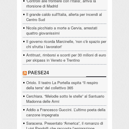
'Controlli alle frontiere con l'Italia', arriva la
ritorsione di Madrid
Il grande caldo sull'Italia, allerta per incendi al
Centro Sud
Nicola picchiato a morte a Cervia, arrestati
quattro giovanissimi
Il governo ricorda Marcinelle, 'non c'è spazio per
chi sfrutta i lavoratori'
Antitrust, rimborsi e sconti per 30 milioni di euro
per skipass in Veneto e Trentino
PAESE24
Oriolo. Il teatro La Portella ospita “Il respiro
della terra” del collettivo 365
Cerchiara. “Melodie sotto le stelle” al Santuario
Madonna delle Armi
Addio a Francesco Guccini. L’ultimo poeta della
canzone impegnata
Saracena. Presentato “America”, il romanzo di
Luigi Pandolfi che racconta l’emigrazione