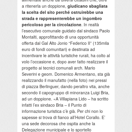
a ritenerla un doppione,
giudicano sbagliata
la scelta del sito perché ostruirebbe una
strada e rappresenterebbe un ingombro
pericoloso per la circolazione
. In realtà
l’esecutivo comunale guidato dal sindaco Paolo
Montalti, approfittando di una opportunità
offerta dal Gal Alto Jonio “Federico II” (135mila
euro di fondi comunitari) e destinata ad
incentivare le attività turistiche rurali, ha colto al
volo l’occasione e, dopo aver fatto realizzare il
progetto ai tecnici comunali arch. Mario
Severini e geom. Domenico Armentano, sta già
realizzando il manufatto (nella foto) nei pressi
di piazza Berlinguer, dando peraltro vita, anche
secondo il capogruppo di minoranza Luigi Bria,
ad un doppione. «A Villapiana Lido – ha scritto
infatti l’ex sindaco Bria – il Punto di
informazione turistica c’è già. Per chi non lo
sapesse si trova di fianco all’Hotel Corallo. E’
una sede decorosa che ospita anche la
Delegazione municipale e lo sportello