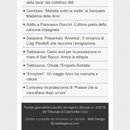
della terra” del collettivo 365
Cerchiara. “Melodie sotto le stelle” al Santuario
Madonna delle Armi
Addio a Francesco Guccini. L’ultimo poeta della
canzone impegnata
Saracena. Presentato “America”, il romanzo di
Luigi Pandolfi che racconta l’emigrazione
Trebisacce. Cento anni per la processione in
mare di San Rocco. Arriva la reliquia
Trebisacce. Chiude l’Emporio Solidale
“Emozioni”. Un viaggio lirico tra memoria e
natura
L’universo incandescente di “Poesie che si
cancellano dopo un’ora”
Testata giornalistica iscritta nel registro Stampa (n. 2/2015)
del Tribunale di Castrovillari (Cs)
Diretto e prodotto da Vincenzo La Camera
- Web Design
Bcnwebagency.com