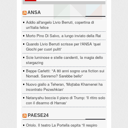
ANSA
Addio all'angelo Livio Berruti, copertina di
un'Italia felice
Morto Pino Di Salvo, a lungo inviato della Rai
Quando Livio Berruti scrisse per l'ANSA 'quei
Giochi per cuori puliti'
Scie luminose e stelle candenti, la magia dello
stargazing
Beppe Carletti: "A 80 anni sogno una fiction sui
Nomadi. Sanremo? Sarebbe bello"
Nuovo giallo a Teheran, 'Mojtaba Khamenei ha
incontrato Pezeshkian'
Netanyahu boccia il piano di Trump: 'Il ritiro solo
con il disarmo di Hamas'
PAESE24
Oriolo. Il teatro La Portella ospita “Il respiro