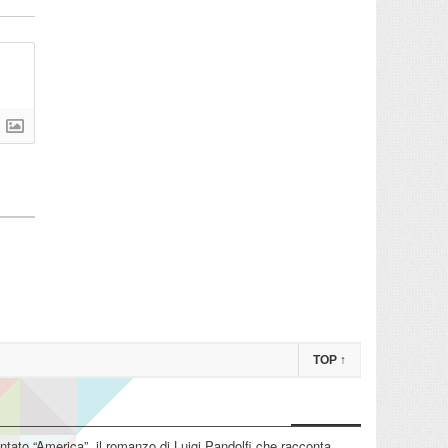
TOP
↑
tato “America”, il romanzo di Luigi Pandolfi che racconta