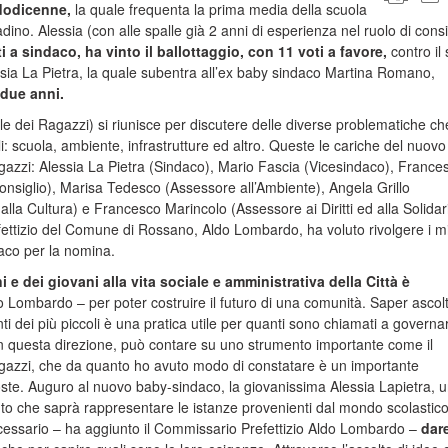
 dodicenne,
la quale frequenta la prima media della scuola
tadino. Alessia (con alle spalle già 2 anni di esperienza nel ruolo di consi
i a sindaco, ha vinto il ballottaggio, con 11 voti a favore,
contro il
ssia La Pietra, la quale subentra all’ex baby sindaco Martina Romano,
 due anni.
 dei Ragazzi) si riunisce per discutere delle diverse problematiche ch
ali: scuola, ambiente, infrastrutture ed altro. Queste le cariche del nuovo
gazzi: Alessia La Pietra (Sindaco), Mario Fascia (Vicesindaco), France
onsiglio), Marisa Tedesco (Assessore all’Ambiente), Angela Grillo
alla Cultura) e Francesco Marincolo (Assessore ai Diritti ed alla Solidar
ettizio del Comune di Rossano, Aldo Lombardo, ha voluto rivolgere i mi
aco per la nomina.
i e dei giovani alla vita sociale e amministrativa della Città è
o Lombardo – per poter costruire il futuro di una comunità. Saper ascol
i dei più piccoli è una pratica utile per quanti sono chiamati a governa
n questa direzione, può contare su uno strumento importante come il
gazzi, che da quanto ho avuto modo di constatare è un importante
oste. Auguro al nuovo baby-sindaco, la giovanissima Alessia Lapietra, 
to che saprà rappresentare le istanze provenienti dal mondo scolastic
ecessario – ha aggiunto il Commissario Prefettizio Aldo Lombardo –
dar