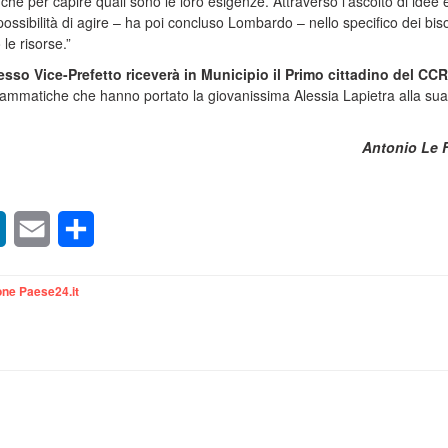
nche per capire quali sono le loro esigenze. Attraverso l’ascolto di idee 
possibilità di agire – ha poi concluso Lombardo – nello specifico dei bis
le risorse.”
tesso Vice-Prefetto riceverà in Municipio il Primo cittadino del CCR
grammatiche che hanno portato la giovanissima Alessia Lapietra alla sua
Antonio Le 
sApp
LinkedIn
Email
Condividi
ne Paese24.it