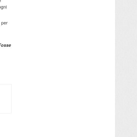
e
ogni
per
Fosse