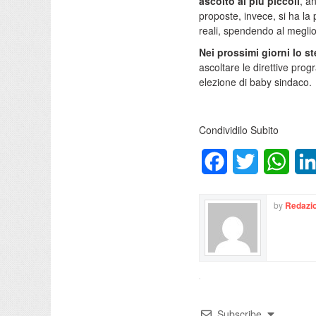
ascolto ai più piccoli
, a
proposte, invece, si ha la 
reali, spendendo al meglio 
Nei prossimi giorni lo s
ascoltare le direttive pro
elezione di baby sindaco.
Condividilo Subito
Facebook
Twitter
What
by
Redazio
Subscribe