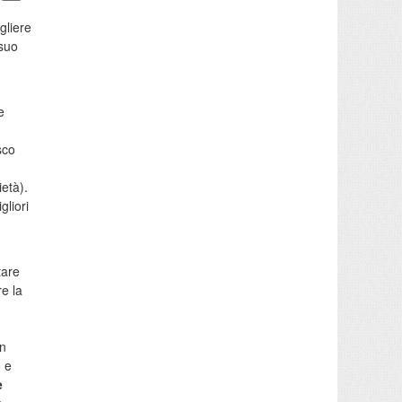
gliere
 suo
e
sco
ietà).
gliori
tare
re la
un
o e
e