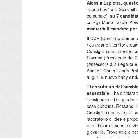
Alessia Lapietra, quasi
“Carlo Levi” allo Scalo cit
comunale),
su 7 candidat
collega Mario Fascia. Ale
manterrà il mandato per
Il CCR (Consiglio Comunale
riguardano il territorio qu
Consiglio comunale dei ra
Placonà (Presidente del C
(Assessore alla Legalità e 
Anche il Commissario Pref
auguri al nuovo baby sind
“
Il contributo dei bambin
essenziale
– ha dichiarat
le esigenze e i suggeriment
cosa pubblica. Rossano, i
Consiglio comunale dei ra
laboratorio di idee e prop
buon lavoro e sono convin
giovanile. Trovo utile e n