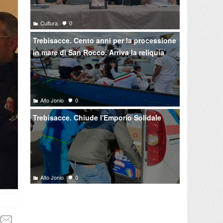
Cultura
0
Trebisacce. Cento anni per la processione
in mare di San Rocco. Arriva la reliquia
Alto Jonio
0
Trebisacce. Chiude l'Emporio Solidale
Alto Jonio
0