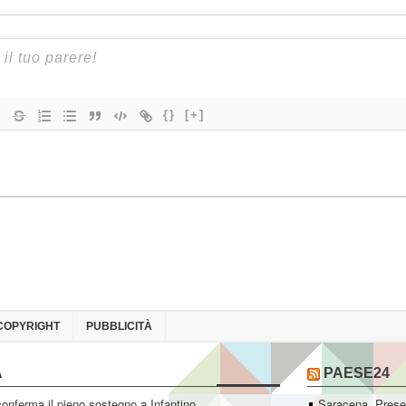
{}
[+]
COPYRIGHT
PUBBLICITÀ
A
PAESE24
conferma il pieno sostegno a Infantino
Saracena. Presen