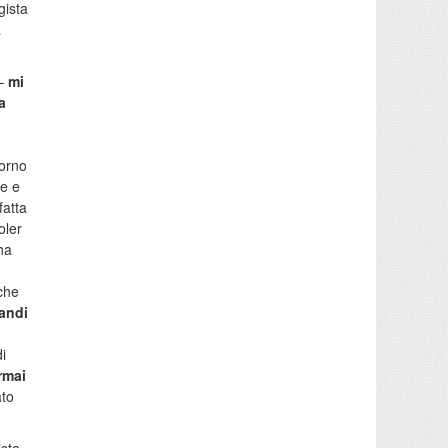
gista
a
 –
mi
a
orno
le e
fatta
oler
ha
che
andi
i
rmai
ato