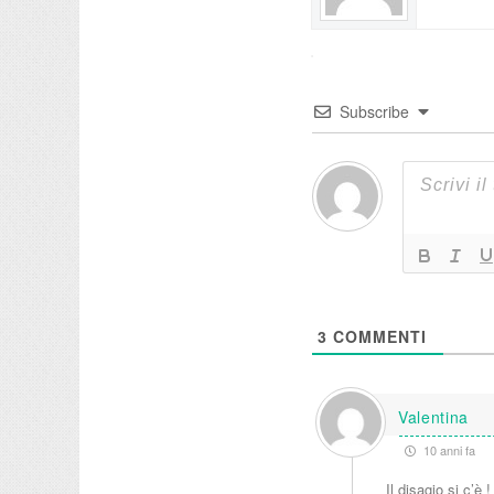
Subscribe
3
COMMENTI
Valentina
10 anni fa
Il disagio si c’è !