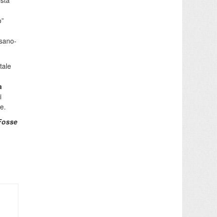
ista
o”
ssano-
tale
a
i
le.
Fosse