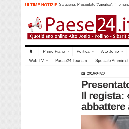
Saracena. Presentato “America”, il romanz
ULTIME NOTIZIE
racconta l’emigrazione
Primo Piano
Politica
Alto Jonio
Web TV
Paese24 Tourism
Speciale Amminist
2016/04/20
Presentato
Il regista
abbattere 