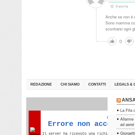
9 anni fa
Anche se non è u
Sono mamma come l
scontrarsi ogni gi
0
REDAZIONE
CHI SIAMO
CONTATTI
LEGALS & 
ANS
La Fifa 
Allarme 
ad aerei
Giorgett