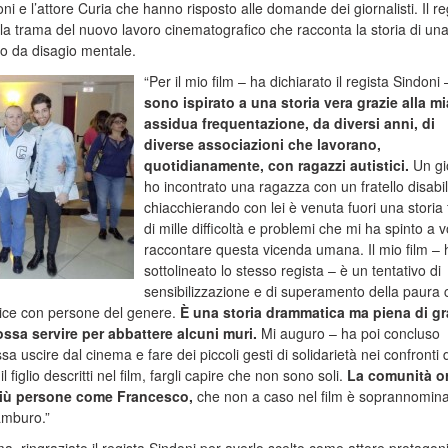
oni e l’attore Curia che hanno risposto alle domande dei giornalisti. Il re
lla trama del nuovo lavoro cinematografico che racconta la storia di un
tto da disagio mentale.
“Per il mio film – ha dichiarato il regista Sindoni
sono ispirato a una storia vera grazie alla mi
assidua frequentazione, da diversi anni, di
diverse associazioni che lavorano,
quotidianamente, con ragazzi autistici.
Un gi
ho incontrato una ragazza con un fratello disabi
chiacchierando con lei è venuta fuori una storia 
di mille difficoltà e problemi che mi ha spinto a v
raccontare questa vicenda umana. Il mio film – 
sottolineato lo stesso regista – è un tentativo di
sensibilizzazione e di superamento della paura 
ice con persone del genere.
È una storia drammatica ma piena di gr
ssa servire per abbattere alcuni muri.
Mi auguro – ha poi concluso
a uscire dal cinema e fare dei piccoli gesti di solidarietà nei confronti d
figlio descritti nel film, fargli capire che non sono soli.
La comunità o
più persone come Francesco,
che non a caso nel film è soprannomin
amburo.”