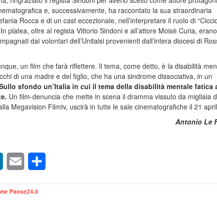
a, ringraziato il regista Sindoni per averlo scelto come attore protagon
nematografica e, successivamente, ha raccontato la sua straordinaria
efania Rocca e di un cast eccezionale, nell’interpretare il ruolo di “Cicci
 In platea, oltre al regista Vittorio Sindoni e all’attore Moisè Curia, erano
ompagnati dai volontari dell’Unitalsi provenienti dall’intera diocesi di Ro
que, un film che farà riflettere. Il tema, come detto, è la disabilità men
occhi di una madre e del figlio, che ha una sindrome dissociativa, in un
Sullo sfondo un’Italia in cui il tema della disabilità mentale fatica 
te.
Un film-denuncia che mette in scena il dramma vissuto da migliaia d
dalla Megavision Filmtv, uscirà in tutte le sale cinematografiche il 21 apri
Antonio Le 
sApp
LinkedIn
Email
Condividi
ne Paese24.it