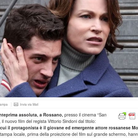
tampa
Invia via Mail
anteprima assoluta, a Rossano,
presso il cinema “San
l nuovo film del regista Vittorio Sindoni dal titolo:
 cui il protagonista è il giovane ed emergente attore rossanese M
 stampa locale, prima della proiezione del film sul grande schermo, han