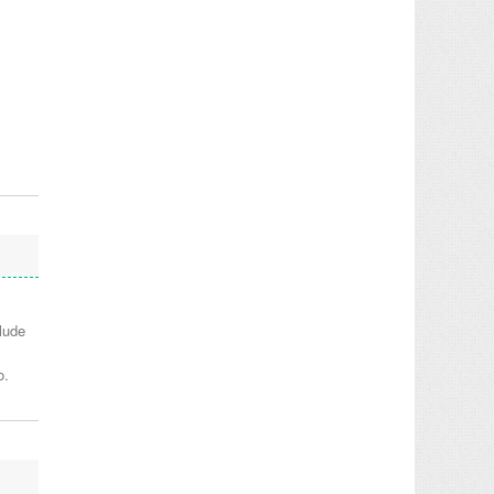
lude
o.