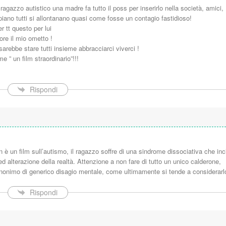
agazzo autistico una madre fa tutto il poss per inserirlo nella società, amici,
iano tutti si allontanano quasi come fosse un contagio fastidioso!
r tt questo per lui
ore il mio ometto !
arebbe stare tutti insieme abbracciarci viverci !
e ” un film straordinario”!!!
Rispondi
è un film sull’autismo, il ragazzo soffre di una sindrome dissociativa che inc
i ed alterazione della realtà. Attenzione a non fare di tutto un unico calderone,
nonimo di generico disagio mentale, come ultimamente si tende a considerarl
Rispondi