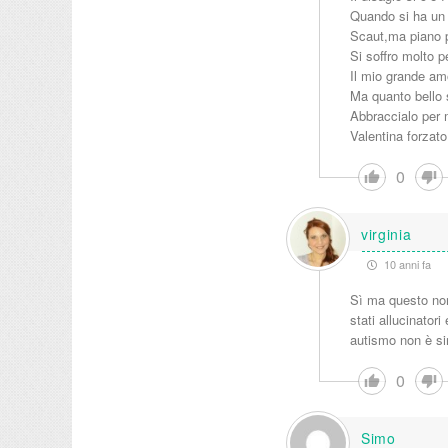
Quando si ha un r
Scaut,ma piano p
Si soffro molto pe
Il mio grande am
Ma quanto bello s
Abbraccialo per m
Valentina forzato
0
virginia
10 anni fa
Sì ma questo non 
stati allucinator
autismo non è si
0
Simo