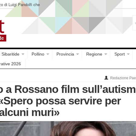
o di Luigi Pandolfi che
Sibaritide
Pollino
Provincia
Regione
Sport
rative 2026
Redazione Paes
 a Rossano film sull’autism
: «Spero possa servire per
alcuni muri»