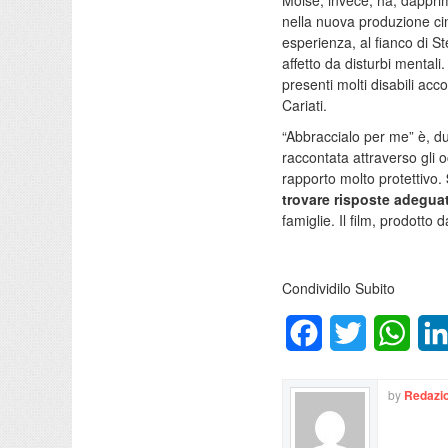
Moisè, invece, ha, dapprim
nella nuova produzione ci
esperienza, al fianco di St
affetto da disturbi mentali.
presenti molti disabili acc
Cariati.
“Abbraccialo per me” è, dun
raccontata attraverso gli 
rapporto molto protettivo.
trovare risposte adegua
famiglie. Il film, prodotto 
Condividilo Subito
Facebook
Twitter
What
by
Redazio