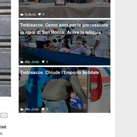
Cultura
0
Trebisacce. Cento anni per la processione
in mare di San Rocco. Arriva la reliquia
Alto Jonio
0
Trebisacce. Chiude l'Emporio Solidale
Alto Jonio
0
oisè
no