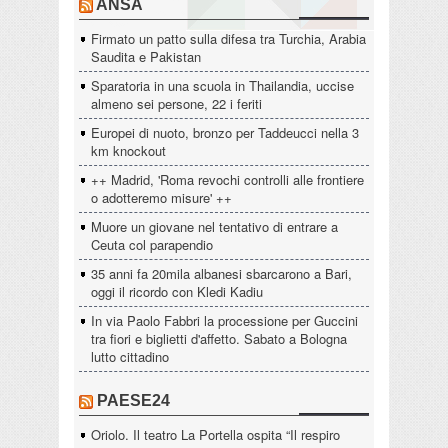
ANSA
Firmato un patto sulla difesa tra Turchia, Arabia
Saudita e Pakistan
Sparatoria in una scuola in Thailandia, uccise
almeno sei persone, 22 i feriti
Europei di nuoto, bronzo per Taddeucci nella 3
km knockout
++ Madrid, 'Roma revochi controlli alle frontiere
o adotteremo misure' ++
Muore un giovane nel tentativo di entrare a
Ceuta col parapendio
35 anni fa 20mila albanesi sbarcarono a Bari,
oggi il ricordo con Kledi Kadiu
In via Paolo Fabbri la processione per Guccini
tra fiori e biglietti d'affetto. Sabato a Bologna
lutto cittadino
PAESE24
Oriolo. Il teatro La Portella ospita “Il respiro