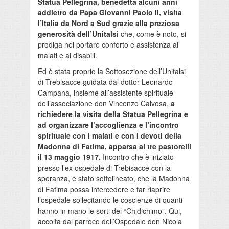
Statua Pellegrina, benedetta alcuni anni
addietro da Papa Giovanni Paolo II, visita
l’Italia da Nord a Sud
grazie alla preziosa
generosità dell’Unitalsi
che, come è noto, si
prodiga nel portare conforto e assistenza ai
malati e ai disabili.
Ed è stata proprio la Sottosezione dell’Unitalsi
di Trebisacce guidata dal dottor Leonardo
Campana, insieme all’assistente spirituale
dell’associazione don Vincenzo Calvosa,
a
richiedere la visita della Statua Pellegrina e
ad organizzare l’accoglienza e l’incontro
spirituale con i malati e con i devoti della
Madonna di Fatima, apparsa ai tre pastorelli
il 13 maggio 1917.
Incontro che è iniziato
presso l’ex ospedale di Trebisacce con la
speranza, è stato sottolineato, che la Madonna
di Fatima possa intercedere e far riaprire
l’ospedale sollecitando le coscienze di quanti
hanno in mano le sorti del “Chidichimo”. Qui,
accolta dal parroco dell’Ospedale don Nicola