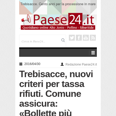
Trebisacce. Cento anni per la processione in mare
di San Rocco. Arriva la reliquia
2016/04/30
Redazione Paese24.it
Trebisacce, nuovi
criteri per tassa
rifiuti. Comune
assicura:
«Bollette più