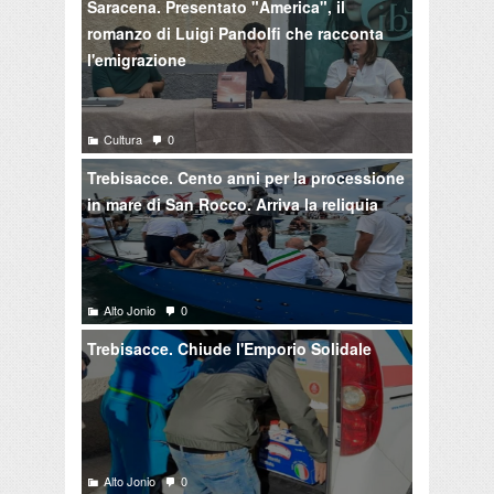
Saracena. Presentato "America", il
romanzo di Luigi Pandolfi che racconta
l'emigrazione
Cultura
0
Trebisacce. Cento anni per la processione
in mare di San Rocco. Arriva la reliquia
Alto Jonio
0
Trebisacce. Chiude l'Emporio Solidale
Alto Jonio
0