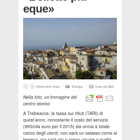
eque»
Dimensioni testo
Stampa
Invia via Mail
Nella foto, un’immagine del
centro storico
A Trebisacce, la tassa sui rifiuti (TARI) di
quest’anno, nonostante il costo del servizio
(993mila euro per il 2015) sia ormai a totale
carico degli utenti, non sarà un salasso come si
temeva, ma sarà più o meno uguale a quella