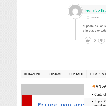
leonardo lis
10 anni fa
al posto dell’on.l
e la sua storia,d
0
REDAZIONE
CHI SIAMO
CONTATTI
LEGALS & 
ANS
Conte sf
Beppe Ca
sodalizi