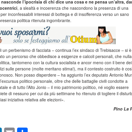
 nasconde l’ipocrisia di chi dice una cosa e ne pensa un’altra, d
ocentrici
, a slealtà e incoerenza che nascondono la presenza di una
er inconfessabili interessi di bottega e di insofferenza verso un sano
resenza politica ritenuta ingombrante.
a di un perbenismo di facciata – continua l’ex sindaco di Trebisacce – si è
rato un percorso che obbedisce a esigenze e calcoli personali, che nulla
litica, tantomeno con la cultura socialista e ancor meno con il bene dei
izi sulle persone (molte meritano stima!), ma il contesto costruito è cos
iconosco. Non posso disperdere – ha aggiunto l’ex deputato Antonio Mu
’excursus politico personale, oltre che delle battaglie civili condotte a
ale e di tutto l’Alto Jonio – il mio patrimonio politico, né voglio essere
ete di nessuno per cui da più settimane ho ritenuto di togliere il distur
si iniziativa relativa alle elezioni».
Pino La 