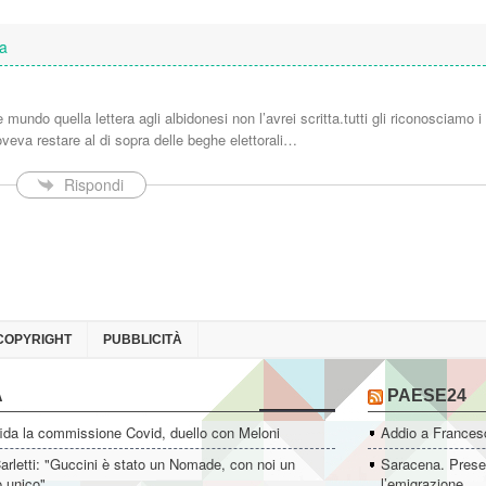
ta
e mundo quella lettera agli albidonesi non l’avrei scritta.tutti gli riconosciamo i 
oveva restare al di sopra delle beghe elettorali…
Rispondi
COPYRIGHT
PUBBLICITÀ
A
PAESE24
ida la commissione Covid, duello con Meloni
Addio a Francesc
rletti: "Guccini è stato un Nomade, con noi un
Saracena. Presen
o unico"
l’emigrazione