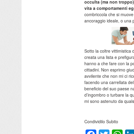
occulta (ma non troppo)
vita a comportamenti eg
combriccola che si muove p
ancoraggio ideale, o una p
Sotto la coltre vittimistic
creata una lista e prefigu
hanno a che fare con la po
cittadini. Non esprimo giud
avvilente che non mi ci r
facendo una carrellata dell
beneficio del suo paese nat
d’ingombro o turbare la qui
mi sono astenuto da qualsia
Condividilo Subito