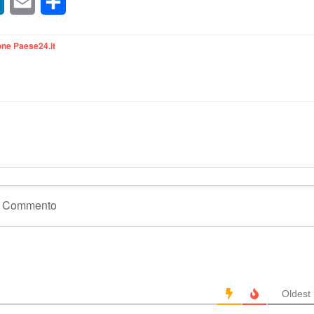
sApp
LinkedIn
Email
Condividi
ne Paese24.it
Oldest