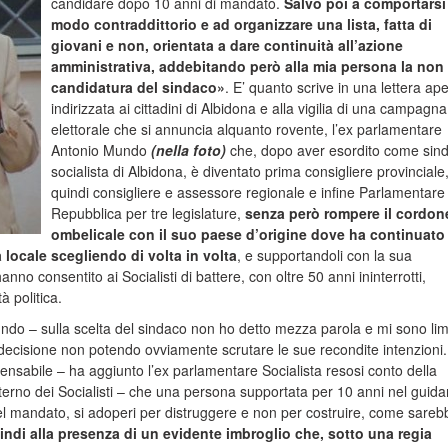
candidare dopo 10 anni di mandato.
Salvo poi a comportarsi
modo contraddittorio e ad organizzare una lista, fatta di
giovani e non, orientata a dare continuità all’azione
amministrativa, addebitando però alla mia persona la non 
candidatura del sindaco»
. E’ quanto scrive in una lettera ape
indirizzata ai cittadini di Albidona e alla vigilia di una campagna
elettorale che si annuncia alquanto rovente, l’ex parlamentare
Antonio Mundo
(nella foto)
che, dopo aver esordito come sin
socialista di Albidona, è diventato prima consigliere provinciale
quindi consigliere e assessore regionale e infine Parlamentare 
Repubblica per tre legislature,
senza però rompere il cordon
ombelicale con il suo paese d’origine dove ha continuato
ica locale scegliendo di volta in volta
, e supportandoli con la sua
nno consentito ai Socialisti di battere, con oltre 50 anni ininterrotti,
à politica.
Mundo – sulla scelta del sindaco non ho detto mezza parola e mi sono lim
decisione non potendo ovviamente scrutare le sue recondite intenzioni.
abile – ha aggiunto l’ex parlamentare Socialista resosi conto della
terno dei Socialisti – che una persona supportata per 10 anni nel guidar
 mandato, si adoperi per distruggere e non per costruire, come sareb
ndi alla presenza di un evidente imbroglio che, sotto una regia