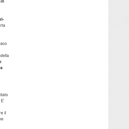
 in
ri-
rta
daco
,
della
e
 a
itato
 E’
e il
be