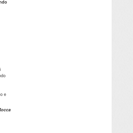
ando
ì
ndo
bo e
Rocca