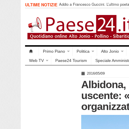
Addio a Francesco Guccini. L’ultimo poet
ULTIME NOTIZIE
impegnata
Primo Piano
Politica
Alto Jonio
Web TV
Paese24 Tourism
Speciale Amminist
2016/05/09
Albidona,
uscente: «
organizzat