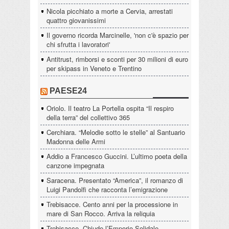
Nicola picchiato a morte a Cervia, arrestati
quattro giovanissimi
Il governo ricorda Marcinelle, 'non c'è spazio per
chi sfrutta i lavoratori'
Antitrust, rimborsi e sconti per 30 milioni di euro
per skipass in Veneto e Trentino
PAESE24
Oriolo. Il teatro La Portella ospita “Il respiro
della terra” del collettivo 365
Cerchiara. “Melodie sotto le stelle” al Santuario
Madonna delle Armi
Addio a Francesco Guccini. L’ultimo poeta della
canzone impegnata
Saracena. Presentato “America”, il romanzo di
Luigi Pandolfi che racconta l’emigrazione
Trebisacce. Cento anni per la processione in
mare di San Rocco. Arriva la reliquia
Trebisacce. Chiude l’Emporio Solidale