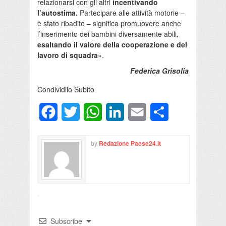
relazionarsi con gli altri
incentivando
l’autostima.
Partecipare alle attività motorie –
è stato ribadito – significa promuovere anche
l’inserimento dei bambini diversamente abili,
esaltando il valore della cooperazione e del
lavoro di squadra
».
Federica Grisolia
Condividilo Subito
Facebook
Twitter
WhatsApp
LinkedIn
Email
Condividi
by
Redazione Paese24.it
Subscribe