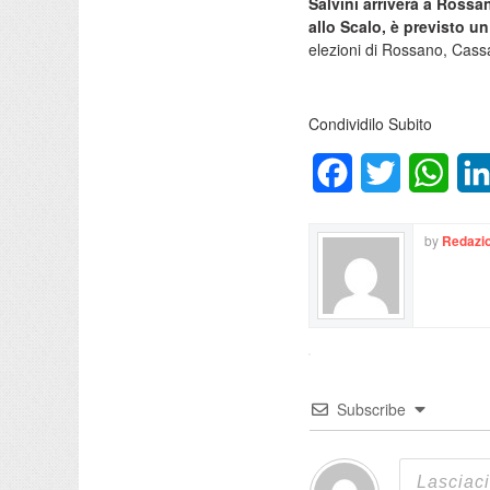
Salvini arriverà a Rossa
allo Scalo, è previsto u
elezioni di Rossano, Cassa
Condividilo Subito
Facebook
Twitter
What
by
Redazio
Subscribe