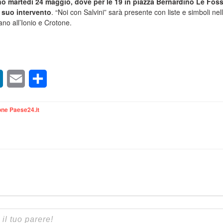
no martedì 24 maggio, dove per le 19 in piazza Bernardino Le Foss
n suo intervento
. “Noi con Salvini” sarà presente con liste e simboli nel
no all’Ionio e Crotone.
sApp
LinkedIn
Email
Condividi
ne Paese24.it