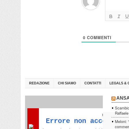
0
COMMENTI
REDAZIONE
CHI SIAMO
CONTATTI
LEGALS & 
ANS
Scambio 
Raffaele
Meloni: 
commemor