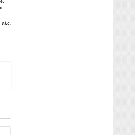
e,
le
v.l.c.