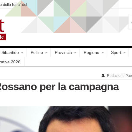
o della terra” del
Sibaritide
Pollino
Provincia
Regione
Sport
rative 2026
Redazione Paes
 Rossano per la campagna