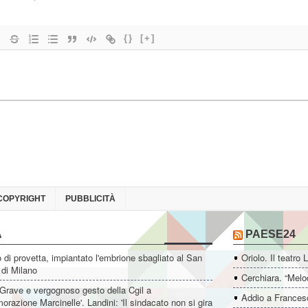
{}
[+]
COPYRIGHT
PUBBLICITÀ
A
PAESE24
di provetta, impiantato l'embrione sbagliato al San
Oriolo. Il teatro 
 di Milano
Cerchiara. “Melo
'Grave e vergognoso gesto della Cgil a
Addio a Francesc
azione Marcinelle'. Landini: 'Il sindacato non si gira