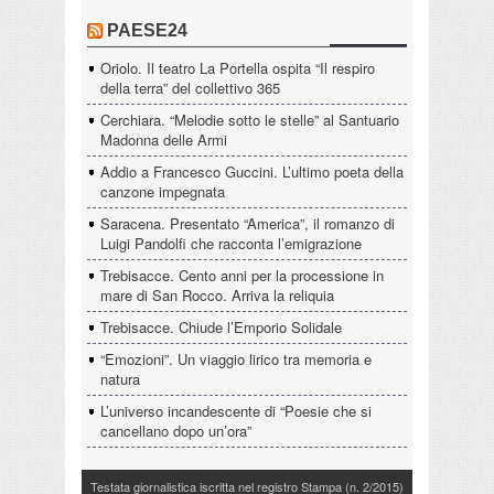
PAESE24
Oriolo. Il teatro La Portella ospita “Il respiro
della terra” del collettivo 365
Cerchiara. “Melodie sotto le stelle” al Santuario
Madonna delle Armi
Addio a Francesco Guccini. L’ultimo poeta della
canzone impegnata
Saracena. Presentato “America”, il romanzo di
Luigi Pandolfi che racconta l’emigrazione
Trebisacce. Cento anni per la processione in
mare di San Rocco. Arriva la reliquia
Trebisacce. Chiude l’Emporio Solidale
“Emozioni”. Un viaggio lirico tra memoria e
natura
L’universo incandescente di “Poesie che si
cancellano dopo un’ora”
Testata giornalistica iscritta nel registro Stampa (n. 2/2015)