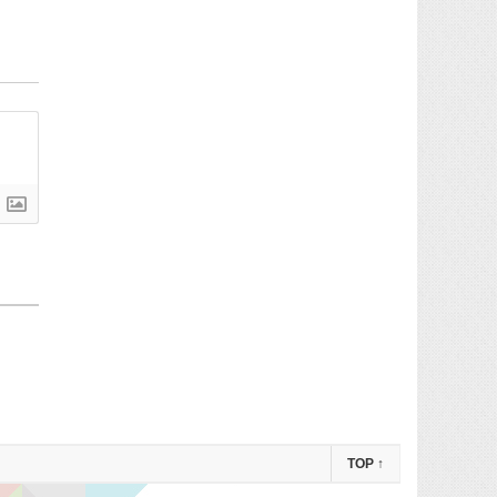
TOP
↑