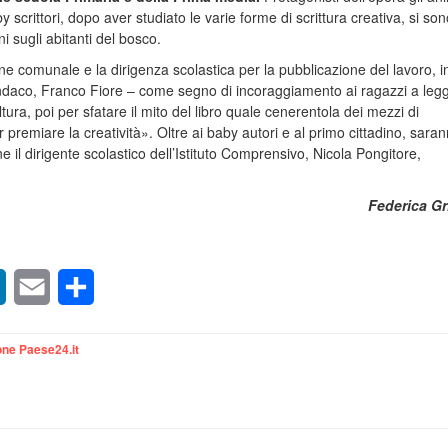
y scrittori, dopo aver studiato le varie forme di scrittura creativa, si so
ni sugli abitanti del bosco.
one comunale e la dirigenza scolastica per la pubblicazione del lavoro, i
sindaco, Franco Fiore – come segno di incoraggiamento ai ragazzi a leg
tura, poi per sfatare il mito del libro quale cenerentola dei mezzi di
 premiare la creatività». Oltre ai baby autori e al primo cittadino, sara
e il dirigente scolastico dell’Istituto Comprensivo, Nicola Pongitore,
Federica Gr
sApp
LinkedIn
Email
Condividi
ne Paese24.it