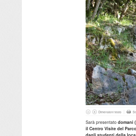
Dimensioni testo
S
Sarà presentato
domani (
il Centro Visite del Parc
dagli studenti della loc