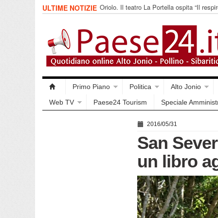
Oriolo. Il teatro La Portella ospita “Il respir
ULTIME NOTIZIE
collettivo 365
Primo Piano
Politica
Alto Jonio
Web TV
Paese24 Tourism
Speciale Amminist
2016/05/31
San Severi
un libro ag