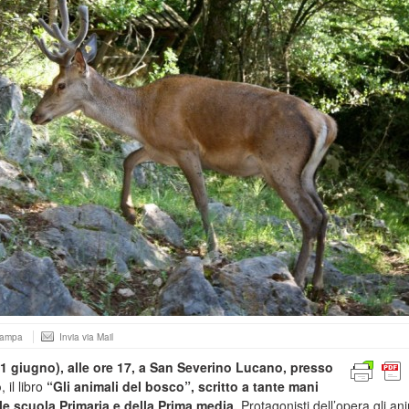
tampa
Invia via Mail
1 giugno), alle ore 17, a San Severino Lucano, presso
o
, il libro
“Gli animali del bosco”, scritto a tante mani
ale scuola Primaria e della Prima media.
Protagonisti dell’opera gli ani