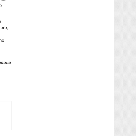
no
n
gere,
nno
isolia