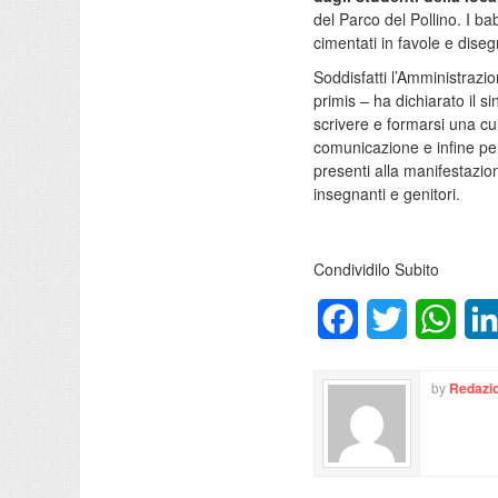
del Parco del Pollino. I bab
cimentati in favole e diseg
Soddisfatti l’Amministrazi
primis – ha dichiarato il 
scrivere e formarsi una cul
comunicazione e infine per
presenti alla manifestazion
insegnanti e genitori.
Condividilo Subito
Facebook
Twitter
What
by
Redazio