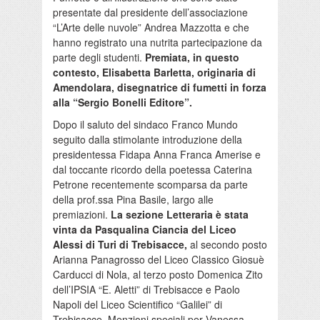
presentate dal presidente dell’associazione
“L’Arte delle nuvole” Andrea Mazzotta e che
hanno registrato una nutrita partecipazione da
parte degli studenti.
Premiata, in questo
contesto, Elisabetta Barletta, originaria di
Amendolara, disegnatrice di fumetti in forza
alla “Sergio Bonelli Editore”.
Dopo il saluto del sindaco Franco Mundo
seguito dalla stimolante introduzione della
presidentessa Fidapa Anna Franca Amerise e
dal toccante ricordo della poetessa Caterina
Petrone recentemente scomparsa da parte
della prof.ssa Pina Basile, largo alle
premiazioni.
La sezione Letteraria è stata
vinta da Pasqualina Ciancia del Liceo
Alessi di Turi di Trebisacce,
al secondo posto
Arianna Panagrosso del Liceo Classico Giosuè
Carducci di Nola, al terzo posto Domenica Zito
dell’IPSIA “E. Aletti” di Trebisacce e Paolo
Napoli del Liceo Scientifico “Galilei” di
Trebisacce. Menzioni speciali per Vanessa