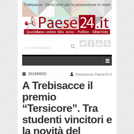
Trebisacce. Chiude l’Emporio Solidale
2016/06/02
Redazione Paese24.it
A Trebisacce il
premio
“Tersicore”. Tra
studenti vincitori e
la novità del