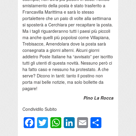
smistamento della posta è stato trasferito a
Francavilla Marittima e sarà lo stesso
portalettere che un paio di volte alla settimana
si sposterà a Cerchiara per recapitare la posta.
Ma i tagli riguarderanno tutti i paesi più piccoli
ma anche quelli più popolosi come Villapiana,
Trebisacce, Amendolara dove la posta sarà
consegnata a giorni alterni. Alcuni giorni
addietro Poste Italiane ha “avvisato” per iscritto
tutti gli utenti di questa novità. Nessuno però ci
ha fatto caso e nessuno ha protestato. A che
serve? Dicono in tanti: tanto il postino non
porta mai belle notizie, ma solo bollette da
pagare!
Pino La Rocca
Condividilo Subito
Facebook
Twitter
WhatsApp
LinkedIn
Email
Condividi