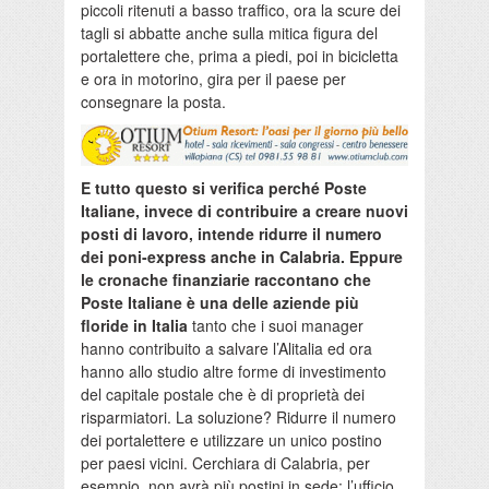
piccoli ritenuti a basso traffico, ora la scure dei
tagli si abbatte anche sulla mitica figura del
portalettere che, prima a piedi, poi in bicicletta
e ora in motorino, gira per il paese per
consegnare la posta.
E tutto questo si verifica perché Poste
Italiane, invece di contribuire a creare nuovi
posti di lavoro, intende ridurre il numero
dei poni-express anche in Calabria. Eppure
le cronache finanziarie raccontano che
Poste Italiane è una delle aziende più
floride in Italia
tanto che i suoi manager
hanno contribuito a salvare l’Alitalia ed ora
hanno allo studio altre forme di investimento
del capitale postale che è di proprietà dei
risparmiatori. La soluzione? Ridurre il numero
dei portalettere e utilizzare un unico postino
per paesi vicini. Cerchiara di Calabria, per
esempio, non avrà più postini in sede: l’ufficio