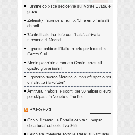
Fulmine colpisce sedicenne sul Monte Livata, è
grave
Zelensky risponde a Trump: 'Ci faremo i missili
da soli'
'Controlli alle frontiere con l'Italia', arriva la
ritorsione di Madrid
Il grande caldo sull'Italia, allerta per incendi al
Centro Sud
Nicola picchiato a morte a Cervia, arrestati
quattro giovanissimi
Il governo ricorda Marcinelle, 'non c'è spazio per
chi sfrutta i lavoratori'
Antitrust, rimborsi e sconti per 30 milioni di euro
per skipass in Veneto e Trentino
PAESE24
Oriolo. Il teatro La Portella ospita “Il respiro
della terra” del collettivo 365
Cerchiara. “Melodie sotto le stelle” al Santuario