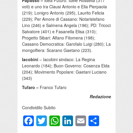
Papasso –
Idea Futuro: Iuele Rossella (317
voti) e uno tra Clausi Antonio e Elia Pierpaola
(219); Lonigro Antonio (295), Laurito Felicia
(229); Per Amore di Cassano: Notaristefano
Lino (246) e Salmena Angela (196); PD: Tricoci
Salvatore (401) e Fasanella Elisa (310);
Progetto Sibari: Alfano Filomena (198);
Cassano Democratica: Garofalo Luigi (280); La
mongolfiera: Scarano Gaetano (223).
Iacobini
– Iacobini sindaco: La Regina
Leonardo (184); Buon Governo: Cosenza Elda
(204); Movimento Popolare: Gaetani Luciano
(343)
Tufaro –
Franco Tufaro
Redazione
Condividilo Subito
Facebook
Twitter
WhatsApp
LinkedIn
Email
Condividi