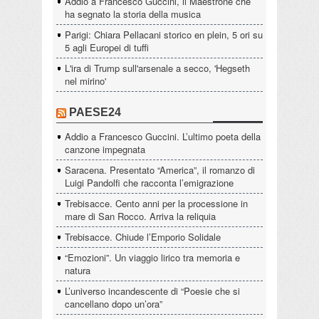
Addio a Francesco Guccini, il Maestrone che
ha segnato la storia della musica
Parigi: Chiara Pellacani storico en plein, 5 ori su
5 agli Europei di tuffi
L'ira di Trump sull'arsenale a secco, 'Hegseth
nel mirino'
PAESE24
Addio a Francesco Guccini. L’ultimo poeta della
canzone impegnata
Saracena. Presentato “America”, il romanzo di
Luigi Pandolfi che racconta l’emigrazione
Trebisacce. Cento anni per la processione in
mare di San Rocco. Arriva la reliquia
Trebisacce. Chiude l’Emporio Solidale
“Emozioni”. Un viaggio lirico tra memoria e
natura
L’universo incandescente di “Poesie che si
cancellano dopo un’ora”