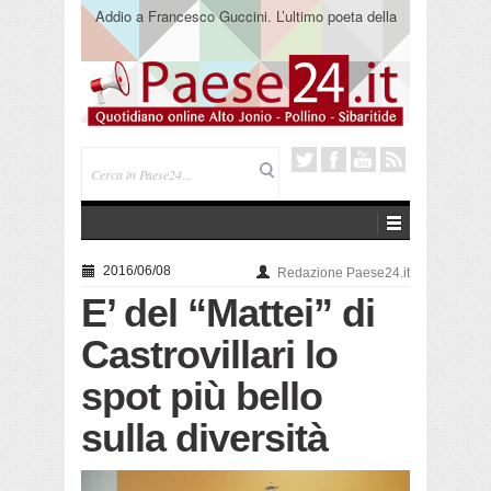
Saracena. Presentato “America”, il romanzo di Luigi
Pandolfi che racconta l’emigrazione
2016/06/08
Redazione Paese24.it
E’ del “Mattei” di
Castrovillari lo
spot più bello
sulla diversità