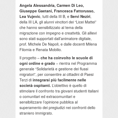
Angela Alessandria, Carmen Di Leo,
Giuseppe Gaetani, Francesca Fattorusso,
Lea Vujevic
, tutti della III B, e
Servi Neziri
,
della III LA, gli alunni vincitori dei “Licei Mattei”
che hanno sensibilizzato al tema della
migrazione con impegno e creatività. Gli allievi
sono stati supportati dall’animatore digitale,
prof. Michele De Napoli, e dalle docenti Milena
Filomia e Renata Mobilio.
Il progetto –
che ha coinvolto le scuole di
ogni ordine e grado
– rientra nel Programma
generale “Solidarietà e gestione dei flussi
migratori”, per consentire ai cittadini di Paesi
Terzi di
integrarsi più facilmente nelle
società ospitanti.
L’obiettivo è quello di
stimolare il confronto tra giovani studenti italiani
o comunitari ed extracomunitari e
sensibilizzare l’opinione pubblica al
superamento dei pregiudizi nei confronti dello
straniero immigrato.