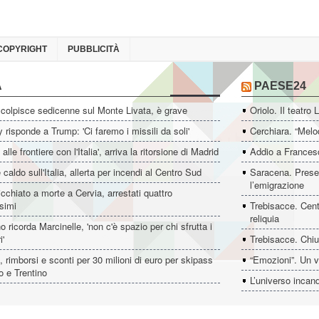
COPYRIGHT
PUBBLICITÀ
A
PAESE24
colpisce sedicenne sul Monte Livata, è grave
Oriolo. Il teatro 
 risponde a Trump: 'Ci faremo i missili da soli'
Cerchiara. “Melo
i alle frontiere con l'Italia', arriva la ritorsione di Madrid
Addio a Francesc
 caldo sull'Italia, allerta per incendi al Centro Sud
Saracena. Presen
l’emigrazione
icchiato a morte a Cervia, arrestati quattro
simi
Trebisacce. Cent
reliquia
o ricorda Marcinelle, 'non c'è spazio per chi sfrutta i
i'
Trebisacce. Chiu
t, rimborsi e sconti per 30 milioni di euro per skipass
“Emozioni”. Un v
o e Trentino
L’universo incan