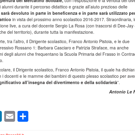
apertura del Mercatino Solidale,
con l’esposizione e la vendita dei div
si alunni durante il percorso didattico e grazie all’aiuto prezioso delle
o sarà devoluto in parte in beneficenza e in parte sarà utilizzato pe
attico
in vista del prossimo anno scolastico 2016-2017. Straordinaria, i
ione live, a cura del docente Sergio La Rosa (con trascorsi di Dee-Jay
che del territorio), durante tutta la manifestazione.
e, tra l’altro, il Dirigente scolastico, Franco Antonio Pistoia, e le due
mpressivo Rossano 1: Barbara Casciaro e Patrizia Straface, ma anche
ni degli alunni che frequentano la Scuola Primaria del Frasso in Contr
o.
olare, il Dirigente scolastico, Franco Antonio Pistoia, il quale ha dichiar
i docenti e le mamme dei bambini di questo plesso scolastico per ave
nificativo all’insegna del divertimento e della solidarietà
”.
Antonio Le 
sApp
LinkedIn
Email
Condividi