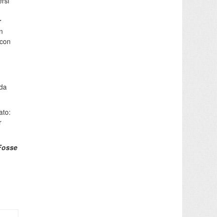
ersi
r
n
 con
ada
ato:
r
Fosse