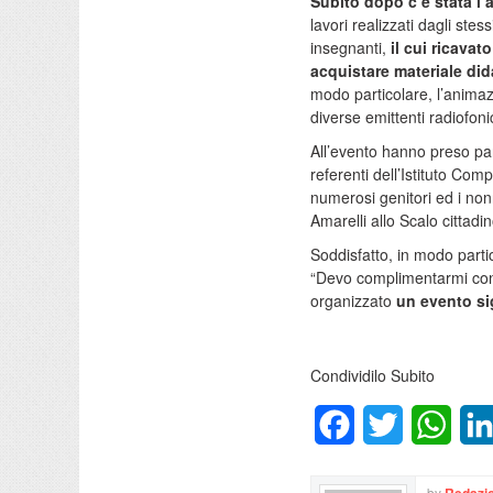
Subito dopo c’è stata l’
lavori realizzati dagli stes
insegnanti,
il cui ricavat
acquistare materiale did
modo particolare, l’animaz
diverse emittenti radiofoni
All’evento hanno preso part
referenti dell’Istituto Co
numerosi genitori ed i non
Amarelli allo Scalo cittadin
Soddisfatto, in modo partic
“Devo complimentarmi con 
organizzato
un evento sig
Condividilo Subito
Facebook
Twitter
What
by