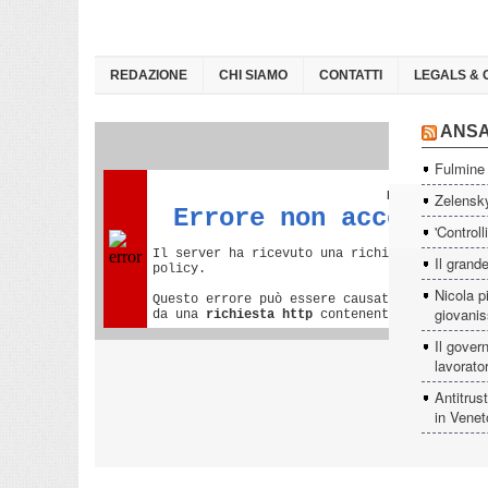
REDAZIONE
CHI SIAMO
CONTATTI
LEGALS & 
ANS
Fulmine 
Zelensky
'Controll
Il grande
Nicola p
giovanis
Il govern
lavorator
Antitrus
in Venet