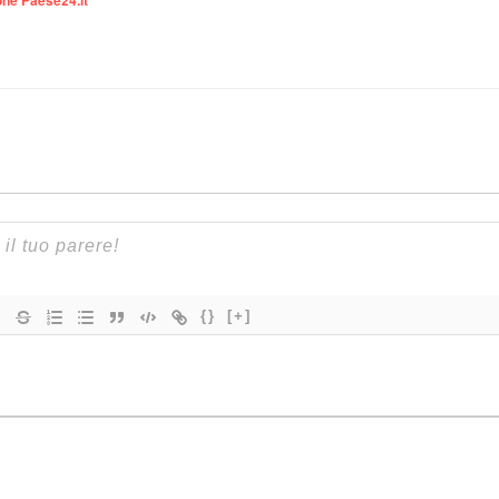
ne Paese24.it
{}
[+]