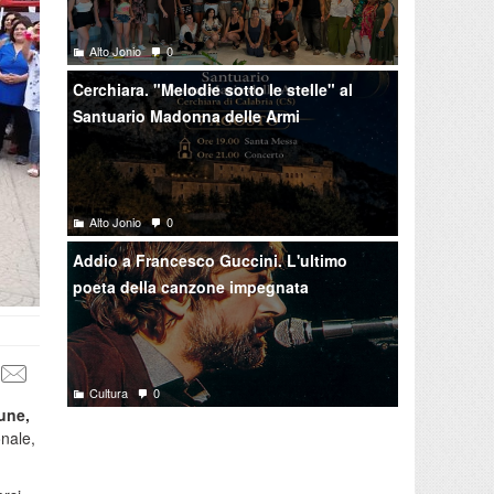
Alto Jonio
0
Cerchiara. "Melodie sotto le stelle" al
Santuario Madonna delle Armi
Alto Jonio
0
Addio a Francesco Guccini. L'ultimo
poeta della canzone impegnata
Cultura
0
fune,
onale,