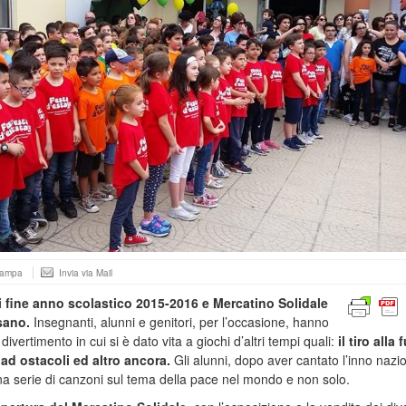
tampa
Invia via Mail
i fine anno scolastico 2015-2016 e Mercatino Solidale
sano.
Insegnanti, alunni e genitori, per l’occasione, hanno
ivertimento in cui si è dato vita a giochi d’altri tempi quali:
il tiro alla 
 ad ostacoli ed altro ancora.
Gli alunni, dopo aver cantato l’inno nazi
na serie di canzoni sul tema della pace nel mondo e non solo.