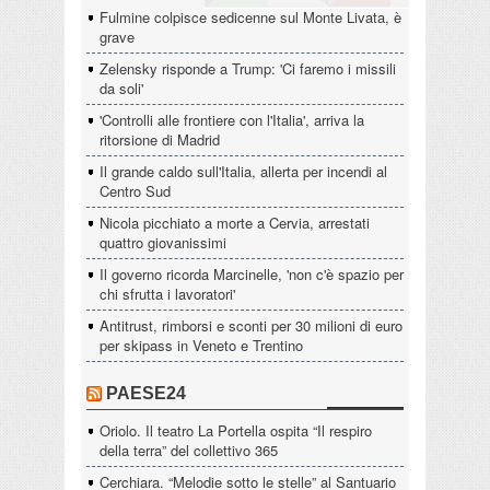
Fulmine colpisce sedicenne sul Monte Livata, è
grave
Zelensky risponde a Trump: 'Ci faremo i missili
da soli'
'Controlli alle frontiere con l'Italia', arriva la
ritorsione di Madrid
Il grande caldo sull'Italia, allerta per incendi al
Centro Sud
Nicola picchiato a morte a Cervia, arrestati
quattro giovanissimi
Il governo ricorda Marcinelle, 'non c'è spazio per
chi sfrutta i lavoratori'
Antitrust, rimborsi e sconti per 30 milioni di euro
per skipass in Veneto e Trentino
PAESE24
Oriolo. Il teatro La Portella ospita “Il respiro
della terra” del collettivo 365
Cerchiara. “Melodie sotto le stelle” al Santuario