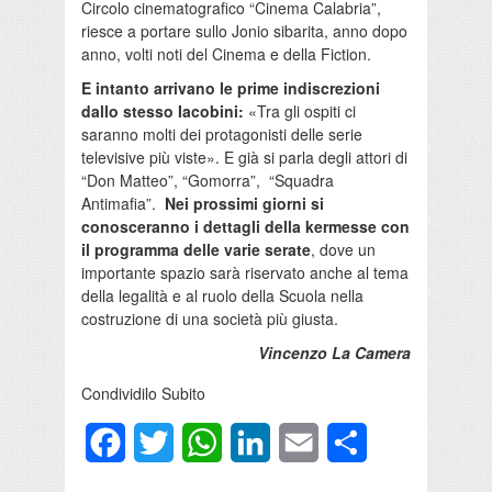
Circolo cinematografico “Cinema Calabria”,
riesce a portare sullo Jonio sibarita, anno dopo
anno, volti noti del Cinema e della Fiction.
E intanto arrivano le prime indiscrezioni
dallo stesso Iacobini:
«Tra gli ospiti ci
saranno molti dei protagonisti delle serie
televisive più viste». E già si parla degli attori di
“Don Matteo”, “Gomorra”, “Squadra
Antimafia”.
Nei prossimi giorni si
conosceranno i dettagli della kermesse con
il programma delle varie serate
, dove un
importante spazio sarà riservato anche al tema
della legalità e al ruolo della Scuola nella
costruzione di una società più giusta.
Vincenzo La Camera
Condividilo Subito
Facebook
Twitter
WhatsApp
LinkedIn
Email
Condividi