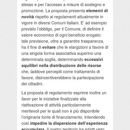
stesso e per l’accesso a misure di sostegno e
promozione. La proposta presenta
elementi di
novità
rispetto ai regolamenti attualmente in
vigore in diversi Comuni italiani. E’ ad esempio
previsto l’obbligo, per il Comune, di definire il
valore economico di ogni beneficio erogato:
tale previsione, oltre a garantire trasparenza,
ha il fine di
evitare
che le elargizioni a favore di
una singola forma associativa superino una
determinata soglia, determinando
eccessivi
squilibri nella distribuzione delle risorse
che, laddove percepiti come trattamento di
favore, disincentiverebbero la partecipazione
dei cittadini.
La proposta di regolamento esprime inoltre un
favor
per le iniziative finalizzate alla
riattivazione di attività particolarmente
meritevoli per le quali non è più disponibile
l’originaria fonte di finanziamento, intendendo
così
impedire la dispersione dell’esperienza
accumulata
. Il nostro territorio ha infatti visto