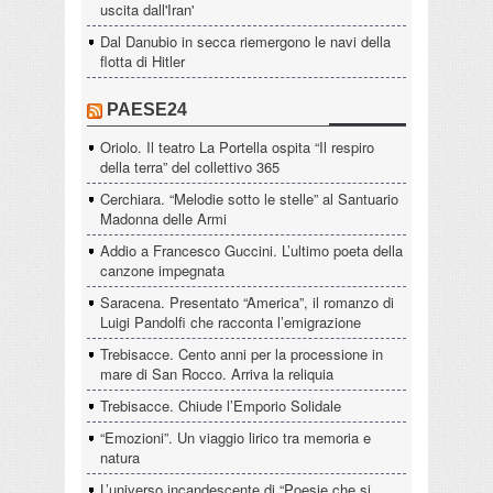
uscita dall'Iran'
Dal Danubio in secca riemergono le navi della
flotta di Hitler
PAESE24
Oriolo. Il teatro La Portella ospita “Il respiro
della terra” del collettivo 365
Cerchiara. “Melodie sotto le stelle” al Santuario
Madonna delle Armi
Addio a Francesco Guccini. L’ultimo poeta della
canzone impegnata
Saracena. Presentato “America”, il romanzo di
Luigi Pandolfi che racconta l’emigrazione
Trebisacce. Cento anni per la processione in
mare di San Rocco. Arriva la reliquia
Trebisacce. Chiude l’Emporio Solidale
“Emozioni”. Un viaggio lirico tra memoria e
natura
L’universo incandescente di “Poesie che si