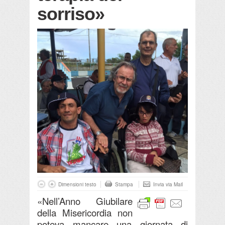
sorriso»
Dimensioni testo
Stampa
Invia via Mail
«Nell’Anno Giubilare
della Misericordia non
poteva mancare una giornata di