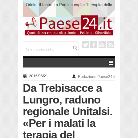
Oriolo. Il teatro La Portella ospita “Il respiro della
terra” del collettivo 365
2016/06/21
Redazione Paese24.it
Da Trebisacce a
Lungro, raduno
regionale Unitalsi.
«Per i malati la
terapia del