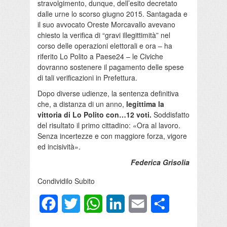
stravolgimento, dunque, dell’esito decretato
dalle urne lo scorso giugno 2015. Santagada e
il suo avvocato Oreste Morcavallo avevano
chiesto la verifica di “gravi illegittimità” nel
corso delle operazioni elettorali e ora – ha
riferito Lo Polito a Paese24 – le Civiche
dovranno sostenere il pagamento delle spese
di tali verificazioni in Prefettura.
Dopo diverse udienze, la sentenza definitiva
che, a distanza di un anno,
legittima la
vittoria di Lo Polito con…12 voti.
Soddisfatto
del risultato il primo cittadino: «Ora al lavoro.
Senza incertezze e con maggiore forza, vigore
ed incisività».
Federica Grisolia
Condividilo Subito
Facebook
Twitter
WhatsApp
LinkedIn
Email
Condividi