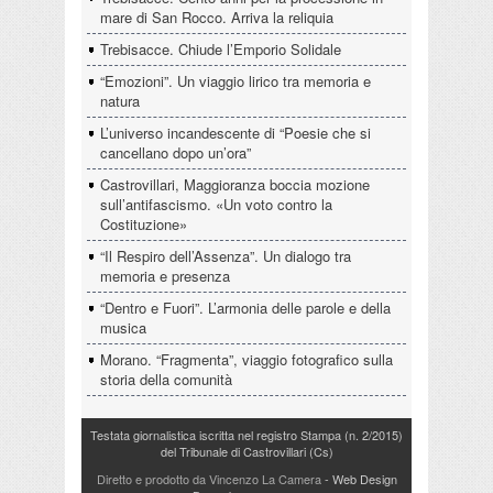
mare di San Rocco. Arriva la reliquia
Trebisacce. Chiude l’Emporio Solidale
“Emozioni”. Un viaggio lirico tra memoria e
natura
L’universo incandescente di “Poesie che si
cancellano dopo un’ora”
Castrovillari, Maggioranza boccia mozione
sull’antifascismo. «Un voto contro la
Costituzione»
“Il Respiro dell’Assenza”. Un dialogo tra
memoria e presenza
“Dentro e Fuori”. L’armonia delle parole e della
musica
Morano. “Fragmenta”, viaggio fotografico sulla
storia della comunità
Testata giornalistica iscritta nel registro Stampa (n. 2/2015)
del Tribunale di Castrovillari (Cs)
Diretto e prodotto da Vincenzo La Camera
- Web Design