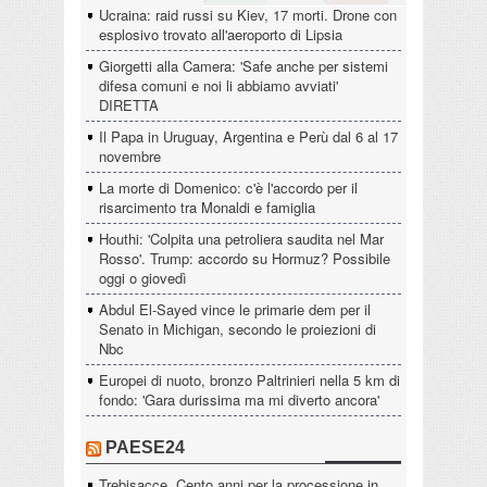
Ucraina: raid russi su Kiev, 17 morti. Drone con
esplosivo trovato all'aeroporto di Lipsia
Giorgetti alla Camera: 'Safe anche per sistemi
difesa comuni e noi li abbiamo avviati'
DIRETTA
Il Papa in Uruguay, Argentina e Perù dal 6 al 17
novembre
La morte di Domenico: c'è l'accordo per il
risarcimento tra Monaldi e famiglia
Houthi: 'Colpita una petroliera saudita nel Mar
Rosso'. Trump: accordo su Hormuz? Possibile
oggi o giovedì
Abdul El-Sayed vince le primarie dem per il
Senato in Michigan, secondo le proiezioni di
Nbc
Europei di nuoto, bronzo Paltrinieri nella 5 km di
fondo: 'Gara durissima ma mi diverto ancora'
PAESE24
Trebisacce. Cento anni per la processione in