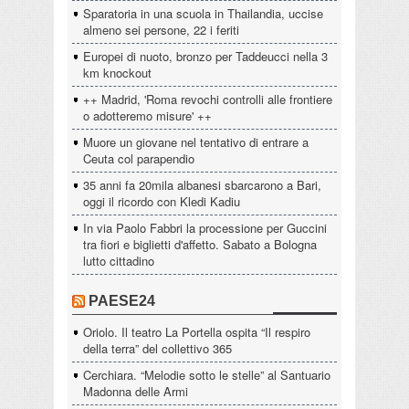
Sparatoria in una scuola in Thailandia, uccise
almeno sei persone, 22 i feriti
Europei di nuoto, bronzo per Taddeucci nella 3
km knockout
++ Madrid, 'Roma revochi controlli alle frontiere
o adotteremo misure' ++
Muore un giovane nel tentativo di entrare a
Ceuta col parapendio
35 anni fa 20mila albanesi sbarcarono a Bari,
oggi il ricordo con Kledi Kadiu
In via Paolo Fabbri la processione per Guccini
tra fiori e biglietti d'affetto. Sabato a Bologna
lutto cittadino
PAESE24
Oriolo. Il teatro La Portella ospita “Il respiro
della terra” del collettivo 365
Cerchiara. “Melodie sotto le stelle” al Santuario
Madonna delle Armi