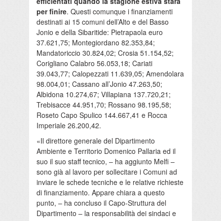
efficientati quando la stagione estiva starà
per finire
. Questi comunque i finanziamenti
destinati ai 15 comuni dell’Alto e del Basso
Jonio e della Sibaritide: Pietrapaola euro
37.621,75; Montegiordano 82.353,84;
Mandatoriccio 30.824,02; Crosia 51.154,52;
Corigliano Calabro 56.053,18; Cariati
39.043,77; Calopezzati 11.639,05; Amendolara
98.004,01; Cassano all’Jonio 47.263,50;
Albidona 10.274,67; Villapiana 137.720,21;
Trebisacce 44.951,70; Rossano 98.195,58;
Roseto Capo Spulico 144.667,41 e Rocca
Imperiale 26.200,42.
«Il direttore generale del Dipartimento
Ambiente e Territorio Domenico Pallaria ed il
suo il suo staff tecnico, – ha aggiunto Melfi –
sono già al lavoro per sollecitare i Comuni ad
inviare le schede tecniche e le relative richieste
di finanziamento. Appare chiara a questo
punto, – ha concluso il Capo-Struttura del
Dipartimento – la responsabilità dei sindaci e