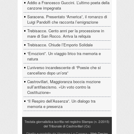
Addio a Francesco Guccini. L’ultimo poeta della
canzone impegnata
Saracena. Presentato “America”, il romanzo di
Luigi Pandolfi che racconta l’emigrazione
Trebisacce. Cento anni per la processione in
mare di San Rocco. Arriva la reliquia
Trebisacce. Chiude l’Emporio Solidale
“Emozioni”. Un viaggio lirico tra memoria e
natura
L’universo incandescente di “Poesie che si
cancellano dopo un’ora”
Castrovillari, Maggioranza boccia mozione
sull’antifascismo. «Un voto contro la
Costituzione»
“Il Respiro dell’Assenza”. Un dialogo tra
memoria e presenza
Testata giornalistica iscritta nel registro Stampa (n. 2/2015)
del Tribunale di Castrovillari (Cs)
Diretto e prodotto da Vincenzo La Camera
- Web Design