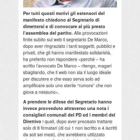
Per tutti questi motivi gli estensori del
manifesto chiedono al Segretario di
dimettersi e di convocare al più presto
l’assemblea del partito.
Alle provocazioni
finite subito sul web il segretario De Marco,
dopo aver ringraziato i tanti soggetti, pubblici e
privati, che gli hanno manifestato solidarietà,
ha preferito non rispondere «perchè – ha
scritto l’avvocato De Marco – ritengo, magari
sbagliando, che il web non sia il luogo ideale
per discutere e che esso serva solo ad
amplificare solo uno sterile “rumore” che non
giova a nessuno».
A prendere le difese del Segretario hanno
invece provveduto attraverso una nota i
consiglieri comunali del PD ed i membri del
Direttivo
i quali, dopo aver precisato trattarsi
solo di 8 firmatari (di cui 1 non iscritto e 4 iscritti
da soli sei mesi), che avrebbero utilizzato