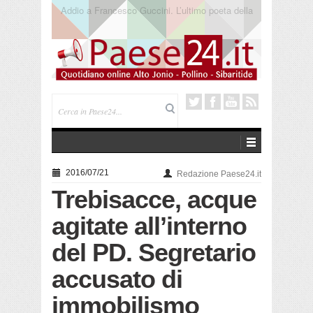
Saracena. Presentato “America”, il romanzo di Luigi
Pandolfi che racconta l’emigrazione
2016/07/21
Redazione Paese24.it
Trebisacce, acque
agitate all’interno
del PD. Segretario
accusato di
immobilismo