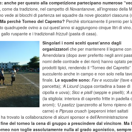
e: anche per questo alla competizione partecipano numerose “ve
ge, come da tradizione, nel campetto di
Novantanove
, all’ingresso della 
 vede ai blocchi di partenza sei squadre da nove giocatori ciascuna (s
Ma perchè Torneo del Capretto?
Perchè storicamente il premio per l
ìto quadrupede ovino a cui quest’anno si aggiungono cinque litri di vino.
gallo ruspante e i tradizionali
frizzuli
(pasta di casa).
Singolari i nomi scelti quest’anno dagli
organizzatori
che per mantenere il legame con
Amendolara (dopo aver preferito negli anni passa
nomi delle contrade e dei rioni) hanno optato per
prodotti tipici, rendendo il “Torneo del Capretto”
succulento anche in campo e non solo nella tav
finale.
Le squadre sono:
Fav e vuccular
(fave 
pancetta);
‘A Licurd
(zuppa contadina a base di
cipolla e uova);
Sicc e pisill
(seppie e piselli);
‘A s
(la stigliola: interiora di capretto fritte in padella
aromi);
‘U pastizz
(panzerotto al forno ripieno di
carne) e
Pipruss crusch
(peperoni interi saltati
e ha trovato la collaborazione di alcuni sponsor e dell’Amministrazione
 fine del torneo la cena di gruppo a prescindere dal vincitore
.
Ma 
torneo non toglie assolutamente nulla al grado agonistico, sempre