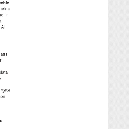
cchie
Marina
ei in
a
 Al
ti i
 i
olata
e
tigliol
 con
lo