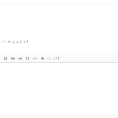
{}
[+]