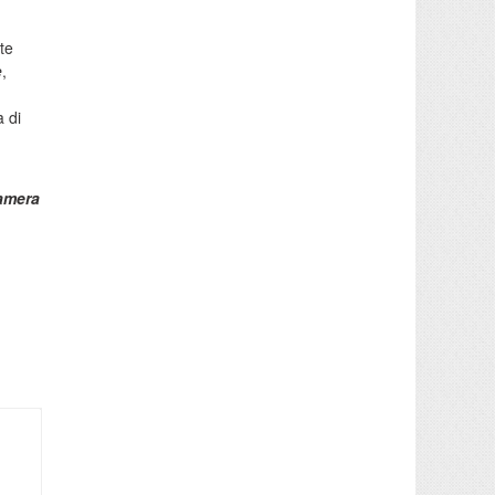
te
e
,
 di
amera