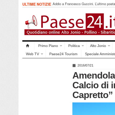
Addio a Francesco Guccini. L’ultimo poet
ULTIME NOTIZIE
impegnata
Primo Piano
Politica
Alto Jonio
Web TV
Paese24 Tourism
Speciale Amminist
2016/07/21
Amendolara
Calcio di i
Capretto”