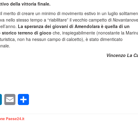
ivo della vittoria finale.
l merito di creare un minimo di movimento estivo in un luglio solitamen
va nello stesso tempo a “riabilitare” il vecchio campetto di
Novantanov
dell’anno.
La speranza dei giovani di Amendolara è quella di un
o storico terreno di gioco
che, inspiegabilmente (nonostante la Marina
uristica, non ha nessun campo di calcetto), è stato dimenticato
nale.
Vincenzo La C
sApp
LinkedIn
Email
Condividi
ne Paese24.it