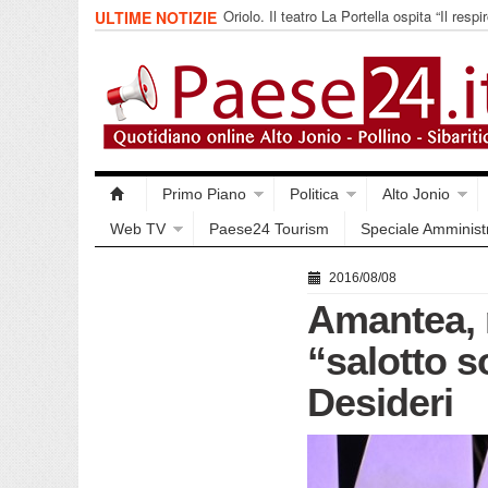
Oriolo. Il teatro La Portella ospita “Il respir
ULTIME NOTIZIE
collettivo 365
Primo Piano
Politica
Alto Jonio
Web TV
Paese24 Tourism
Speciale Amminist
2016/08/08
Amantea, 
“salotto so
Desideri