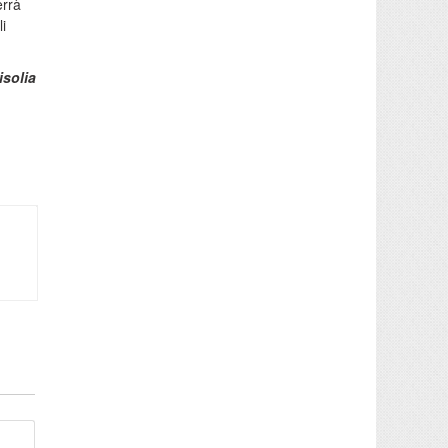
errà
i
isolia