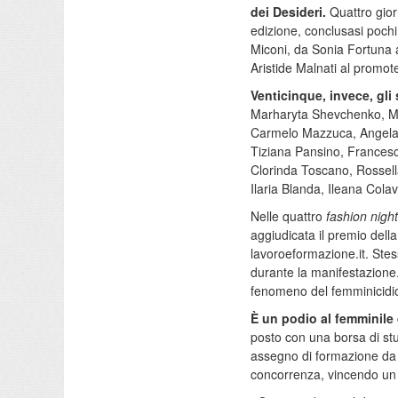
dei Desideri.
Quattro gior
edizione, conclusasi pochi
Miconi, da Sonia Fortuna ai
Aristide Malnati al promote
Venticinque, invece, gli 
Marharyta Shevchenko, Ma
Carmelo Mazzuca, Angela 
Tiziana Pansino, Francesc
Clorinda Toscano, Rossella
Ilaria Blanda, Ileana Cola
Nelle quattro
fashion night
aggiudicata il premio dell
lavoroeformazione.it. Stes
durante la manifestazione
fenomeno del femminicidio 
È un podio al femminile 
posto con una borsa di st
assegno di formazione da
concorrenza, vincendo un