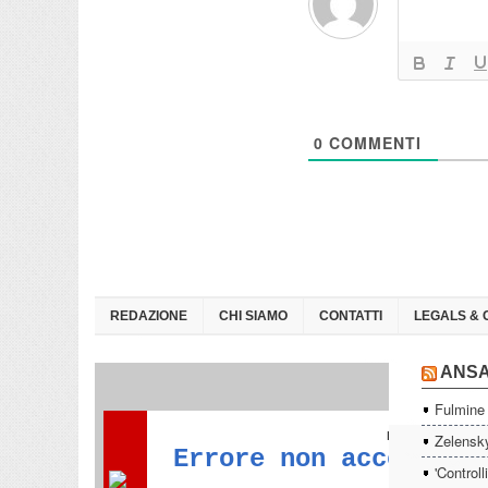
0
COMMENTI
REDAZIONE
CHI SIAMO
CONTATTI
LEGALS & 
ANS
Fulmine 
Zelensky
'Controll