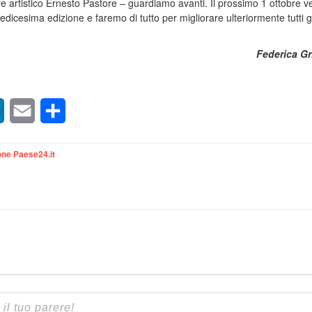
ore artistico Ernesto Pastore – guardiamo avanti. Il prossimo 1 ottobre v
redicesima edizione e faremo di tutto per migliorare ulteriormente tutti gl
Federica Gr
sApp
LinkedIn
Email
Condividi
ne Paese24.it