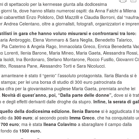
ni di spettacolo per la kermesse giunta alla dodicesima
 giorni fa, dove hanno sfilato numerosi ospiti: da Anna Falchi a Milena
 cabarettisti Enzo Polidoro, Didi Mazzilli e Claudia Borroni, dal “naufr
r Andrea Celentano, oltre a giornalisti, fotografi, organizzatori e imprend
stilisti in gara che hanno voluto misurarsi e confrontarsi tra loro:
ria Ambroggio, Elena Vommaro & Sara Neglia, Benedetto Talarico,
Pia Caterino & Angela Rago, Immacolata Greco, Enrica Benedetta Vad
o Lorenti, Ilenia Barone, Maria Mineo, Maria Gaeta, Alessandra Rossi,
 Isoldi, Ina Bordonaro, Stefano Montarone, Rocco Fusillo, Giovanni Ciri
vitto, Rossana Pane, Alessandro Torti e Sara Nicolucci.
amanteane è stato il “genio” l’assoluto protagonista. Ilaria Blanda si è
a stampa; per lei una borsa di studio di 300 euro patrocinata da
sa cifra per la giovanissima pugliese Maria Gaeta, premiata anche lei
.
Novità di quest’anno, poi, “Dalla parte delle donne”,
dove si è trat
e degli effetti derivanti dalle droghe da stupro.
Infine, la serata di gal
quello della dodicesima edizione. Ilenia Barone
si è aggiudicata il t
udio da
300 euro
; al secondo posto
Imma Greco
, che ha conquistato u
700 euro
; ma è stata
Ileana Colavitto
a sbaragliare il campo dalla
 fondo da
1500 euro.