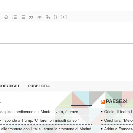
{}
[+]
COPYRIGHT
PUBBLICITÀ
A
PAESE24
colpisce sedicenne sul Monte Livata, è grave
Oriolo. Il teatro 
 risponde a Trump: 'Ci faremo i missili da soli'
Cerchiara. “Melo
i alle frontiere con l'Italia', arriva la ritorsione di Madrid
Addio a Francesc