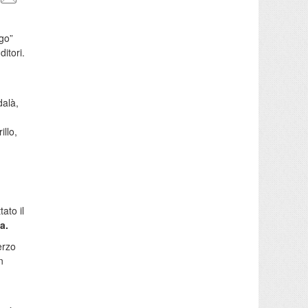
ago”
itori.
alà,
llo,
tato il
a.
erzo
n