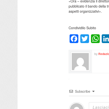
«Ora – evidenzia il dirett
pubblicato il bando della t
aspetti organizzativi».
Condividilo Subito
Facebook
Twitter
What
by
Redazio
Subscribe