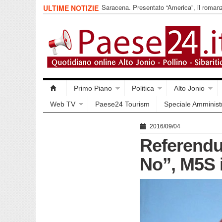
Saracena. Presentato “America”, il romanz
ULTIME NOTIZIE
racconta l’emigrazione
Primo Piano
Politica
Alto Jonio
Web TV
Paese24 Tourism
Speciale Amminist
2016/09/04
Referendu
No”, M5S i