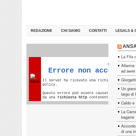
REDAZIONE
CHI SIAMO
CONTATTI
LEGALS & 
ANS
La Fifa 
Allarme 
ad aerei
Giorgett
Un grand
largo di
Caldo e 
La Camer
bagarre
Accordo 
di una t