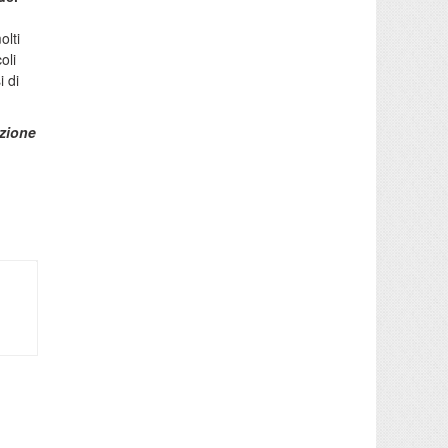
olti
oli
i di
zione