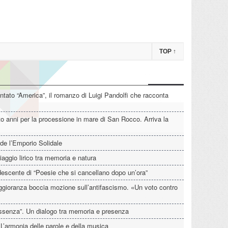
TOP
↑
tato “America”, il romanzo di Luigi Pandolfi che racconta
o anni per la processione in mare di San Rocco. Arriva la
de l’Emporio Solidale
iaggio lirico tra memoria e natura
descente di “Poesie che si cancellano dopo un’ora”
aggioranza boccia mozione sull’antifascismo. «Un voto contro
’Assenza”. Un dialogo tra memoria e presenza
 L’armonia delle parole e della musica