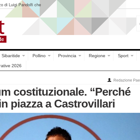
o di Luigi Pandolfi che
Sibaritide
Pollino
Provincia
Regione
Sport
rative 2026
Redazione Paes
m costituzionale. “Perché
n piazza a Castrovillari