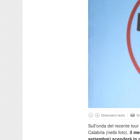
Dimensioni testo
S
Sull’onda del recente tour 
Calabria
(nella foto)
,
il m
settembre) scenderà in pi