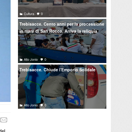
Cultura
0
Trebisacce. Cento anni per la processione
in mare di San Rocco. Arriva la reliquia
Alto Jonio
0
Trebisacce. Chiude l'Emporio Solidale
Alto Jonio
0
del