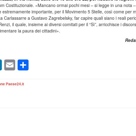
m Costituzionale. «Mancano ormai pochi mesi – si legge in una nota –
 è estremamente importante, per il Movimento 5 Stelle, così come per m
za Carlassarre a Gustavo Zagrebelsky, far capire quali siano i reali peric
nzi, il quale, insieme ai diversi comitati per il “Sì”, arricchisce i discors
mentare la paura dei cittadini».
Reda
sApp
LinkedIn
Email
Condividi
ne Paese24.it