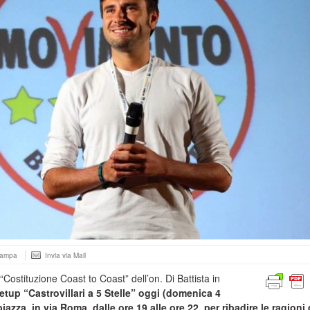
tampa
Invia via Mail
“Costituzione Coast to Coast” dell’on. Di Battista in
eetup “Castrovillari a 5 Stelle” oggi (domenica 4
azza, in via Roma, dalle ore 19 alle ore 22, per ribadire le ragioni 