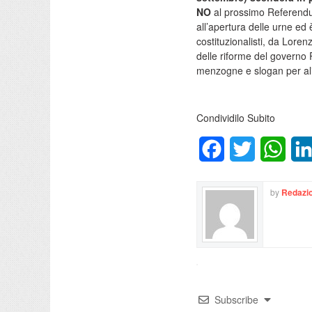
NO
al prossimo Referendu
all’apertura delle urne ed
costituzionalisti, da Loren
delle riforme del governo Re
menzogne e slogan per ali
Condividilo Subito
Facebook
Twitter
What
by
Redazio
Subscribe