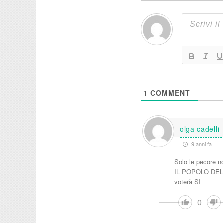
1
COMMENT
olga cadelli
9 anni fa
Solo le pecore n
IL POPOLO DELE
voterà SI
0