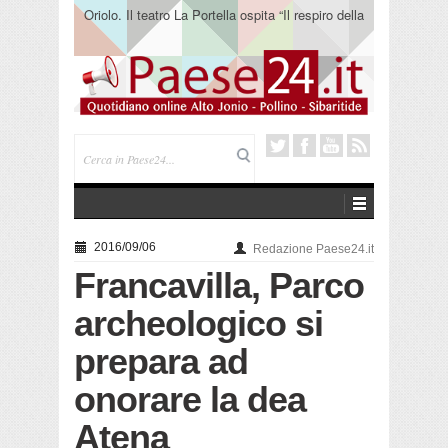
Oriolo. Il teatro La Portella ospita “Il respiro della
terra” del collettivo 365
2016/09/06
Redazione Paese24.it
Francavilla, Parco
archeologico si
prepara ad
onorare la dea
Atena